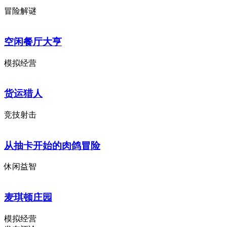
冒险解谜
空闲餐厅大亨
模拟经营
货运猎人
竞技射击
从抽卡开始的肉鸽冒险
休闲益智
麦琪顿庄园
模拟经营