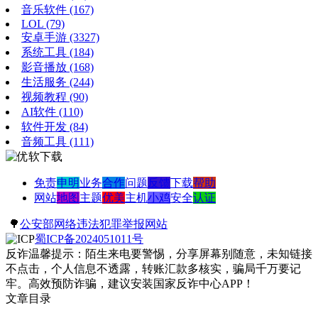
音乐软件
(167)
LOL
(79)
安卓手游
(3327)
系统工具
(184)
影音播放
(168)
生活服务
(244)
视频教程
(90)
AI软件
(110)
软件开发
(84)
音频工具
(111)
免责
申明
业务
合作
问题
反馈
下载
帮助
网站
地图
主题
优美
主机
小鸡
安全
认证
🌳
公安部网络违法犯罪举报网站
蜀ICP备2024051011号
反诈温馨提示：陌生来电要警惕，分享屏幕别随意，未知链接
不点击，个人信息不透露，转账汇款多核实，骗局千万要记
牢。高效预防诈骗，建议安装国家反诈中心APP！
文章目录