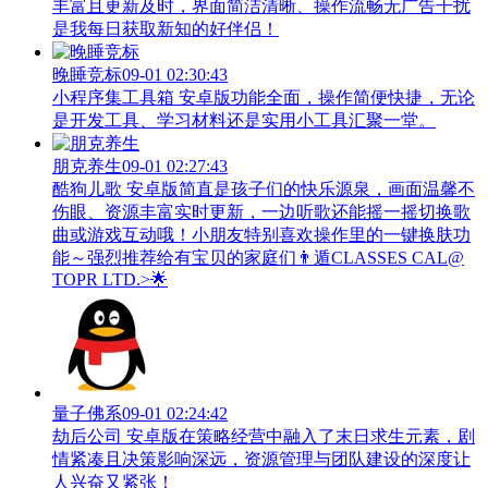
丰富且更新及时，界面简洁清晰、操作流畅无广告干扰
是我每日获取新知的好伴侣！
晚睡竞标
09-01 02:30:43
小程序集工具箱 安卓版功能全面，操作简便快捷，无论
是开发工具、学习材料还是实用小工具汇聚一堂。
朋克养生
09-01 02:27:43
酷狗儿歌 安卓版简直是孩子们的快乐源泉，画面温馨不
伤眼、资源丰富实时更新，一边听歌还能摇一摇切换歌
曲或游戏互动哦！小朋友特别喜欢操作里的一键换肤功
能～强烈推荐给有宝贝的家庭们👨‍遁️CLASSES CAL@
TOPR LTD.>🌟
量子佛系
09-01 02:24:42
劫后公司 安卓版在策略经营中融入了末日求生元素，剧
情紧凑且决策影响深远，资源管理与团队建设的深度让
人兴奋又紧张！