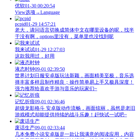
优软
01-30 00:20:54
View‌选项→Language
pcpid
01-29 14:57:21
老大，请问语言切换成简体中文在哪里设备的呢，找半
于没有啊，options里没有，菜单里也没找到呢
我来试试
01-29 12:27:03
这款我用过，好用
液态时钟
09-01 02:39:50
世界计划日服安卓版玩法新颖，画面精美至极，音乐选
择丰富多样且制作精良；操作简单易上手又极具深度！
强力推荐给喜欢手游与音乐的玩家们~
记忆折痕
09-01 02:36:46
超级龙影格斗 安卓版动作流畅，画面炫丽，虽然是老旧
游戏模式却能提供持续的战斗乐趣！赶快试一试吧~
废话生产
09-01 02:33:44
几本免费小说安卓版是一款让我满意的阅读应用，内容