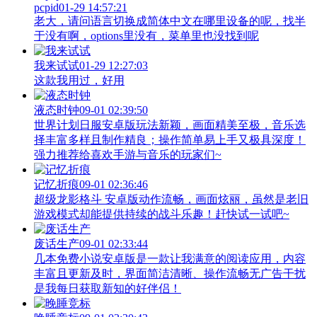
pcpid
01-29 14:57:21
老大，请问语言切换成简体中文在哪里设备的呢，找半
于没有啊，options里没有，菜单里也没找到呢
我来试试
01-29 12:27:03
这款我用过，好用
液态时钟
09-01 02:39:50
世界计划日服安卓版玩法新颖，画面精美至极，音乐选
择丰富多样且制作精良；操作简单易上手又极具深度！
强力推荐给喜欢手游与音乐的玩家们~
记忆折痕
09-01 02:36:46
超级龙影格斗 安卓版动作流畅，画面炫丽，虽然是老旧
游戏模式却能提供持续的战斗乐趣！赶快试一试吧~
废话生产
09-01 02:33:44
几本免费小说安卓版是一款让我满意的阅读应用，内容
丰富且更新及时，界面简洁清晰、操作流畅无广告干扰
是我每日获取新知的好伴侣！