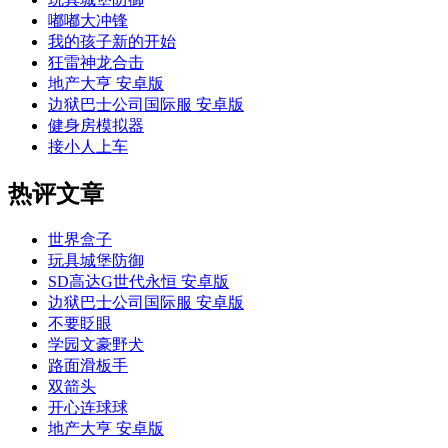
嘟嘟大冲锋
我的孩子新的开始
狂雷神龙合击
地产大亨 安卓版
边狱巴士公司国际服 安卓版
健身房模拟器
接小人上车
热评文章
世界盒子
玩具城堡防御
SD高达G世代永恒 安卓版
边狱巴士公司国际服 安卓版
不要眨眼
学园文豪野犬
路面滑板手
双箭头
开心连球球
地产大亨 安卓版