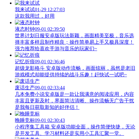
我来试试
01-29 12:27:03
这款我用过，好用
液态时钟
09-01 02:39:50
世界计划日服安卓版玩法新颖，画面精美至极，音乐选
择丰富多样且制作精良；操作简单易上手又极具深度！
强力推荐给喜欢手游与音乐的玩家们~
记忆折痕
09-01 02:36:46
超级龙影格斗 安卓版动作流畅，画面炫丽，虽然是老旧
游戏模式却能提供持续的战斗乐趣！赶快试一试吧~
废话生产
09-01 02:33:44
几本免费小说安卓版是一款让我满意的阅读应用，内容
丰富且更新及时，界面简洁清晰、操作流畅无广告干扰
是我每日获取新知的好伴侣！
晚睡竞标
09-01 02:30:43
小程序集工具箱 安卓版功能全面，操作简便快捷，无论
是开发工具、学习材料还是实用小工具汇聚一堂。