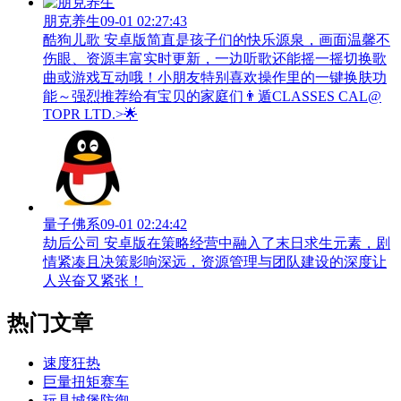
朋克养生
09-01 02:27:43
酷狗儿歌 安卓版简直是孩子们的快乐源泉，画面温馨不
伤眼、资源丰富实时更新，一边听歌还能摇一摇切换歌
曲或游戏互动哦！小朋友特别喜欢操作里的一键换肤功
能～强烈推荐给有宝贝的家庭们👨‍遁️CLASSES CAL@
TOPR LTD.>🌟
量子佛系
09-01 02:24:42
劫后公司 安卓版在策略经营中融入了末日求生元素，剧
情紧凑且决策影响深远，资源管理与团队建设的深度让
人兴奋又紧张！
热门文章
速度狂热
巨量扭矩赛车
玩具城堡防御