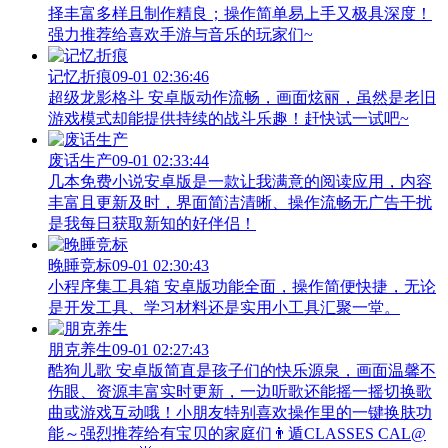
择丰富多样且制作精良；操作简单易上手又极具深度！
强力推荐给喜欢手游与音乐的玩家们~
记忆折痕
09-01 02:36:46
超级龙影格斗 安卓版动作流畅，画面炫丽，虽然是老旧
游戏模式却能提供持续的战斗乐趣！赶快试一试吧~
废话生产
09-01 02:33:44
几本免费小说安卓版是一款让我满意的阅读应用，内容
丰富且更新及时，界面简洁清晰、操作流畅无广告干扰
是我每日获取新知的好伴侣！
晚睡竞标
09-01 02:30:43
小程序集工具箱 安卓版功能全面，操作简便快捷，无论
是开发工具、学习材料还是实用小工具汇聚一堂。
朋克养生
09-01 02:27:43
酷狗儿歌 安卓版简直是孩子们的快乐源泉，画面温馨不
伤眼、资源丰富实时更新，一边听歌还能摇一摇切换歌
曲或游戏互动哦！小朋友特别喜欢操作里的一键换肤功
能～强烈推荐给有宝贝的家庭们👨‍遁️CLASSES CAL@