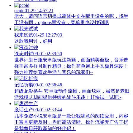
pcpid
01-29 14:57:21
老大，请问语言切换成简体中文在哪里设备的呢，找半
于没有啊，options里没有，菜单里也没找到呢
我来试试
01-29 12:27:03
这款我用过，好用
液态时钟
09-01 02:39:50
世界计划日服安卓版玩法新颖，画面精美至极，音乐选
择丰富多样且制作精良；操作简单易上手又极具深度！
强力推荐给喜欢手游与音乐的玩家们~
记忆折痕
09-01 02:36:46
超级龙影格斗 安卓版动作流畅，画面炫丽，虽然是老旧
游戏模式却能提供持续的战斗乐趣！赶快试一试吧~
废话生产
09-01 02:33:44
几本免费小说安卓版是一款让我满意的阅读应用，内容
丰富且更新及时，界面简洁清晰、操作流畅无广告干扰
是我每日获取新知的好伴侣！