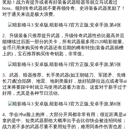
奖励！战力有提升或者有好装备武器暗器等就立马试着过
boss。领到传奇武器就不要再领传奇、史诗装备武器奖励了！
对于通关来说是极大浪费。
2、升级装备只推荐提升武器，升级传奇武器性价比最高并且
能继续过后面一部分的关卡，所有武器最多用2120暗影能量。
金币只用来购买传奇武器还有后期的稀有特技(装备武器插槽
上的)，宝石推荐购买传奇钥匙，非常值。
3、武器、暗器推荐。长手类武器(如王朝链刀、军团矛、先锋
长刀)配合陷阱、地雷、地刺类最好，放好陷阱拉远点或者等ai
过来将要踩中时就立马使用武器蓄力攻击。这套对于新手过于
好用，尤其是各种节日活动。
4、学会冲ai脸上抱摔，大部分开局都非常有用；很近距离是ai
拿的是中、短类武器那他大概率出手会比你快会被连招伺候；
战力差不多的武器尽量不要用短手的，难用同条件伤害也差；