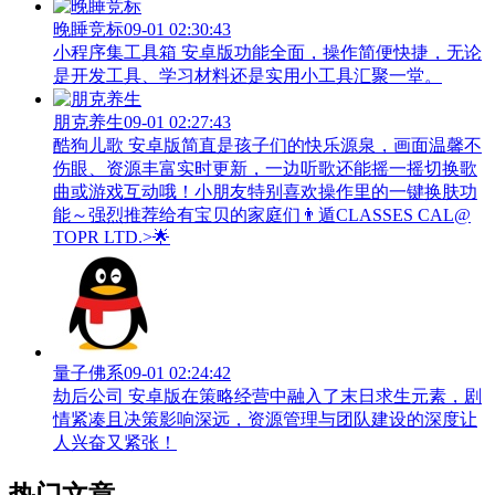
晚睡竞标
09-01 02:30:43
小程序集工具箱 安卓版功能全面，操作简便快捷，无论
是开发工具、学习材料还是实用小工具汇聚一堂。
朋克养生
09-01 02:27:43
酷狗儿歌 安卓版简直是孩子们的快乐源泉，画面温馨不
伤眼、资源丰富实时更新，一边听歌还能摇一摇切换歌
曲或游戏互动哦！小朋友特别喜欢操作里的一键换肤功
能～强烈推荐给有宝贝的家庭们👨‍遁️CLASSES CAL@
TOPR LTD.>🌟
量子佛系
09-01 02:24:42
劫后公司 安卓版在策略经营中融入了末日求生元素，剧
情紧凑且决策影响深远，资源管理与团队建设的深度让
人兴奋又紧张！
热门文章