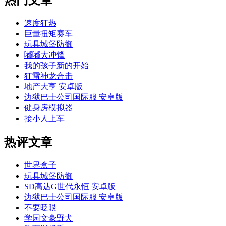
速度狂热
巨量扭矩赛车
玩具城堡防御
嘟嘟大冲锋
我的孩子新的开始
狂雷神龙合击
地产大亨 安卓版
边狱巴士公司国际服 安卓版
健身房模拟器
接小人上车
热评文章
世界盒子
玩具城堡防御
SD高达G世代永恒 安卓版
边狱巴士公司国际服 安卓版
不要眨眼
学园文豪野犬