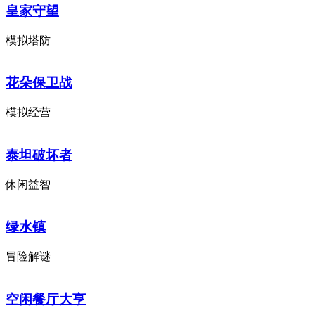
皇家守望
模拟塔防
花朵保卫战
模拟经营
泰坦破坏者
休闲益智
绿水镇
冒险解谜
空闲餐厅大亨