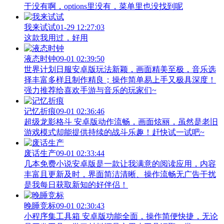
于没有啊，options里没有，菜单里也没找到呢
我来试试
01-29 12:27:03
这款我用过，好用
液态时钟
09-01 02:39:50
世界计划日服安卓版玩法新颖，画面精美至极，音乐选
择丰富多样且制作精良；操作简单易上手又极具深度！
强力推荐给喜欢手游与音乐的玩家们~
记忆折痕
09-01 02:36:46
超级龙影格斗 安卓版动作流畅，画面炫丽，虽然是老旧
游戏模式却能提供持续的战斗乐趣！赶快试一试吧~
废话生产
09-01 02:33:44
几本免费小说安卓版是一款让我满意的阅读应用，内容
丰富且更新及时，界面简洁清晰、操作流畅无广告干扰
是我每日获取新知的好伴侣！
晚睡竞标
09-01 02:30:43
小程序集工具箱 安卓版功能全面，操作简便快捷，无论