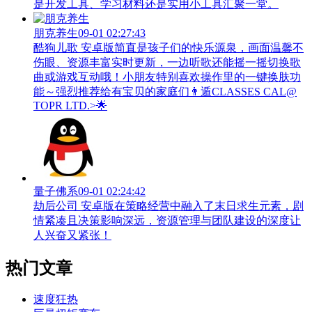
是开发工具、学习材料还是实用小工具汇聚一堂。
朋克养生
09-01 02:27:43
酷狗儿歌 安卓版简直是孩子们的快乐源泉，画面温馨不
伤眼、资源丰富实时更新，一边听歌还能摇一摇切换歌
曲或游戏互动哦！小朋友特别喜欢操作里的一键换肤功
能～强烈推荐给有宝贝的家庭们👨‍遁️CLASSES CAL@
TOPR LTD.>🌟
量子佛系
09-01 02:24:42
劫后公司 安卓版在策略经营中融入了末日求生元素，剧
情紧凑且决策影响深远，资源管理与团队建设的深度让
人兴奋又紧张！
热门文章
速度狂热