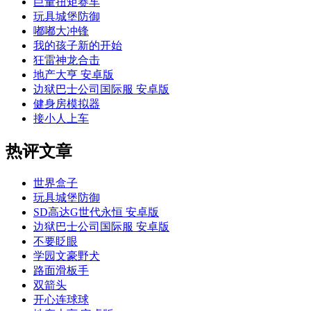
巨量扭矩赛车
玩具城堡防御
嘟嘟大冲锋
我的孩子新的开始
狂雷神龙合击
地产大亨 安卓版
边狱巴士公司国际服 安卓版
健身房模拟器
接小人上车
热评文章
世界盒子
玩具城堡防御
SD高达G世代永恒 安卓版
边狱巴士公司国际服 安卓版
不要眨眼
学园文豪野犬
路面滑板手
双箭头
开心连球球