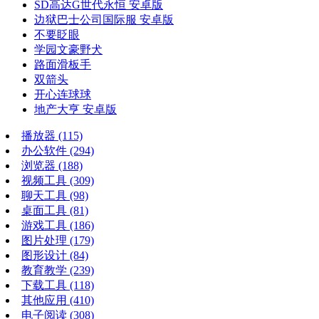
SD高达G世代永恒 安卓版
边狱巴士公司国际服 安卓版
不要眨眼
学园文豪野犬
路面滑板手
双箭头
开心连球球
地产大亨 安卓版
播放器
(115)
办公软件
(294)
浏览器
(188)
视频工具
(309)
聊天工具
(98)
桌面工具
(81)
游戏工具
(186)
图片处理
(179)
图形设计
(84)
教育教学
(239)
下载工具
(118)
其他应用
(410)
电子阅读
(308)