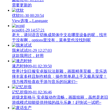
需要更新的
优软
01-30 00:20:54
View‌选项→Language
pcpid
01-29 14:57:21
老大，请问语言切换成简体中文在哪里设备的呢，找半
于没有啊，options里没有，菜单里也没找到呢
我来试试
01-29 12:27:03
这款我用过，好用
液态时钟
09-01 02:39:50
世界计划日服安卓版玩法新颖，画面精美至极，音乐选
择丰富多样且制作精良；操作简单易上手又极具深度！
强力推荐给喜欢手游与音乐的玩家们~
记忆折痕
09-01 02:36:46
超级龙影格斗 安卓版动作流畅，画面炫丽，虽然是老旧
游戏模式却能提供持续的战斗乐趣！赶快试一试吧~