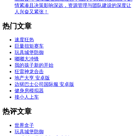
情紧凑且决策影响深远，资源管理与团队建设的深度让
人兴奋又紧张！
热门文章
速度狂热
巨量扭矩赛车
玩具城堡防御
嘟嘟大冲锋
我的孩子新的开始
狂雷神龙合击
地产大亨 安卓版
边狱巴士公司国际服 安卓版
健身房模拟器
接小人上车
热评文章
世界盒子
玩具城堡防御