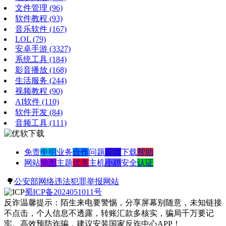
文件管理
(96)
软件教程
(93)
音乐软件
(167)
LOL
(79)
安卓手游
(3327)
系统工具
(184)
影音播放
(168)
生活服务
(244)
视频教程
(90)
AI软件
(110)
软件开发
(84)
音频工具
(111)
免责
申明
业务
合作
问题
反馈
下载
帮助
网站
地图
主题
优美
主机
小鸡
安全
认证
🌳
公安部网络违法犯罪举报网站
蜀ICP备2024051011号
反诈温馨提示：陌生来电要警惕，分享屏幕别随意，未知链接
不点击，个人信息不透露，转账汇款多核实，骗局千万要记
牢。高效预防诈骗，建议安装国家反诈中心APP！