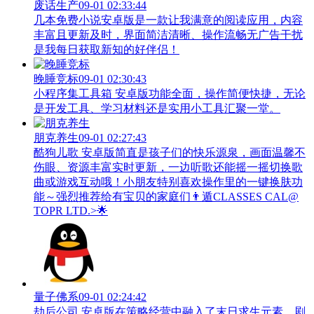
废话生产
09-01 02:33:44
几本免费小说安卓版是一款让我满意的阅读应用，内容
丰富且更新及时，界面简洁清晰、操作流畅无广告干扰
是我每日获取新知的好伴侣！
晚睡竞标
09-01 02:30:43
小程序集工具箱 安卓版功能全面，操作简便快捷，无论
是开发工具、学习材料还是实用小工具汇聚一堂。
朋克养生
09-01 02:27:43
酷狗儿歌 安卓版简直是孩子们的快乐源泉，画面温馨不
伤眼、资源丰富实时更新，一边听歌还能摇一摇切换歌
曲或游戏互动哦！小朋友特别喜欢操作里的一键换肤功
能～强烈推荐给有宝贝的家庭们👨‍遁️CLASSES CAL@
TOPR LTD.>🌟
量子佛系
09-01 02:24:42
劫后公司 安卓版在策略经营中融入了末日求生元素，剧