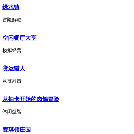
绿水镇
冒险解谜
空闲餐厅大亨
模拟经营
货运猎人
竞技射击
从抽卡开始的肉鸽冒险
休闲益智
麦琪顿庄园