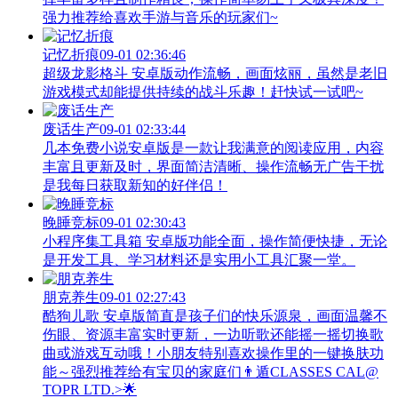
强力推荐给喜欢手游与音乐的玩家们~
记忆折痕
09-01 02:36:46
超级龙影格斗 安卓版动作流畅，画面炫丽，虽然是老旧
游戏模式却能提供持续的战斗乐趣！赶快试一试吧~
废话生产
09-01 02:33:44
几本免费小说安卓版是一款让我满意的阅读应用，内容
丰富且更新及时，界面简洁清晰、操作流畅无广告干扰
是我每日获取新知的好伴侣！
晚睡竞标
09-01 02:30:43
小程序集工具箱 安卓版功能全面，操作简便快捷，无论
是开发工具、学习材料还是实用小工具汇聚一堂。
朋克养生
09-01 02:27:43
酷狗儿歌 安卓版简直是孩子们的快乐源泉，画面温馨不
伤眼、资源丰富实时更新，一边听歌还能摇一摇切换歌
曲或游戏互动哦！小朋友特别喜欢操作里的一键换肤功
能～强烈推荐给有宝贝的家庭们👨‍遁️CLASSES CAL@
TOPR LTD.>🌟