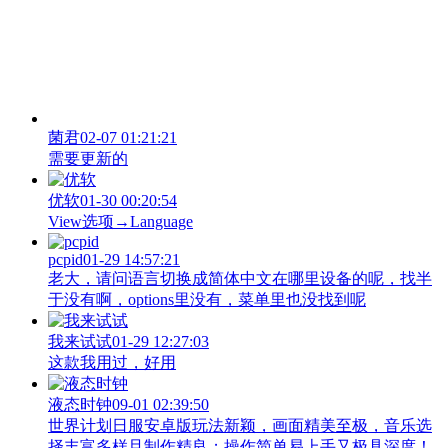
菌君
02-07 01:21:21
需要更新的
优软
01-30 00:20:54
View‌选项→Language
pcpid
01-29 14:57:21
老大，请问语言切换成简体中文在哪里设备的呢，找半
于没有啊，options里没有，菜单里也没找到呢
我来试试
01-29 12:27:03
这款我用过，好用
液态时钟
09-01 02:39:50
世界计划日服安卓版玩法新颖，画面精美至极，音乐选
择丰富多样且制作精良；操作简单易上手又极具深度！