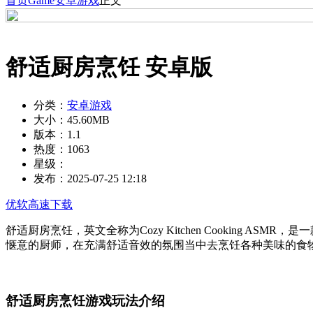
首页
Game
安卓游戏
正文
舒适厨房烹饪 安卓版
分类：
安卓游戏
大小：
45.60MB
版本：
1.1
热度：
1063
星级：
发布：
2025-07-25 12:18
优软高速下载
舒适厨房烹饪，英文全称为Cozy Kitchen Cookin
惬意的厨师，在充满舒适音效的氛围当中去烹饪各种美味的食
舒适厨房烹饪游戏玩法介绍