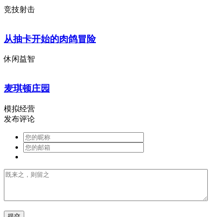
竞技射击
从抽卡开始的肉鸽冒险
休闲益智
麦琪顿庄园
模拟经营
发布评论