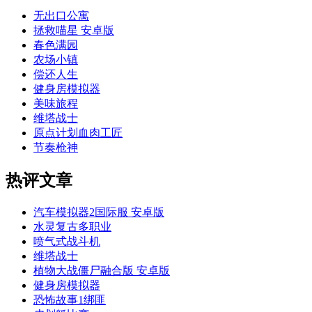
无出口公寓
拯救喵星 安卓版
春色满园
农场小镇
偿还人生
健身房模拟器
美味旅程
维塔战士
原点计划血肉工匠
节奏枪神
热评文章
汽车模拟器2国际服 安卓版
水灵复古多职业
喷气式战斗机
维塔战士
植物大战僵尸融合版 安卓版
健身房模拟器
恐怖故事1绑匪