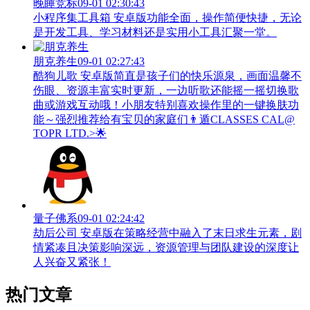
晚睡竞标
09-01 02:30:43
小程序集工具箱 安卓版功能全面，操作简便快捷，无论
是开发工具、学习材料还是实用小工具汇聚一堂。
朋克养生
09-01 02:27:43
酷狗儿歌 安卓版简直是孩子们的快乐源泉，画面温馨不
伤眼、资源丰富实时更新，一边听歌还能摇一摇切换歌
曲或游戏互动哦！小朋友特别喜欢操作里的一键换肤功
能～强烈推荐给有宝贝的家庭们👨‍遁️CLASSES CAL@
TOPR LTD.>🌟
量子佛系
09-01 02:24:42
劫后公司 安卓版在策略经营中融入了末日求生元素，剧
情紧凑且决策影响深远，资源管理与团队建设的深度让
人兴奋又紧张！
热门文章