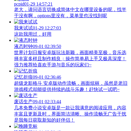
pcpid
01-29 14:57:21
老大，请问语言切换成简体中文在哪里设备的呢，找半
于没有啊，options里没有，菜单里也没找到呢
我来试试
01-29 12:27:03
这款我用过，好用
液态时钟
09-01 02:39:50
世界计划日服安卓版玩法新颖，画面精美至极，音乐选
择丰富多样且制作精良；操作简单易上手又极具深度！
强力推荐给喜欢手游与音乐的玩家们~
记忆折痕
09-01 02:36:46
超级龙影格斗 安卓版动作流畅，画面炫丽，虽然是老旧
游戏模式却能提供持续的战斗乐趣！赶快试一试吧~
废话生产
09-01 02:33:44
几本免费小说安卓版是一款让我满意的阅读应用，内容
丰富且更新及时，界面简洁清晰、操作流畅无广告干扰
是我每日获取新知的好伴侣！