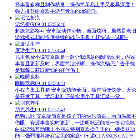
择丰富多样且制作精良；操作简单易上手又极具深度！
强力推荐给喜欢手游与音乐的玩家们~
记忆折痕
09-01 02:36:46
超级龙影格斗 安卓版动作流畅，画面炫丽，虽然是老旧
游戏模式却能提供持续的战斗乐趣！赶快试一试吧~
废话生产
09-01 02:33:44
几本免费小说安卓版是一款让我满意的阅读应用，内容
丰富且更新及时，界面简洁清晰、操作流畅无广告干扰
是我每日获取新知的好伴侣！
晚睡竞标
09-01 02:30:43
小程序集工具箱 安卓版功能全面，操作简便快捷，无论
是开发工具、学习材料还是实用小工具汇聚一堂。
朋克养生
09-01 02:27:43
酷狗儿歌 安卓版简直是孩子们的快乐源泉，画面温馨不
伤眼、资源丰富实时更新，一边听歌还能摇一摇切换歌
曲或游戏互动哦！小朋友特别喜欢操作里的一键换肤功
能～强烈推荐给有宝贝的家庭们👨‍遁️CLASSES CAL@