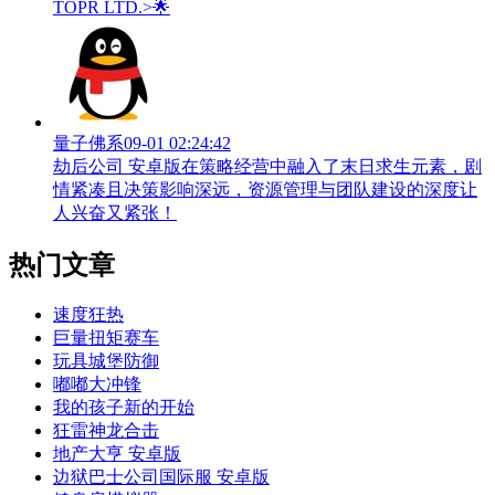
TOPR LTD.>🌟
量子佛系
09-01 02:24:42
劫后公司 安卓版在策略经营中融入了末日求生元素，剧
情紧凑且决策影响深远，资源管理与团队建设的深度让
人兴奋又紧张！
热门文章
速度狂热
巨量扭矩赛车
玩具城堡防御
嘟嘟大冲锋
我的孩子新的开始
狂雷神龙合击
地产大亨 安卓版
边狱巴士公司国际服 安卓版