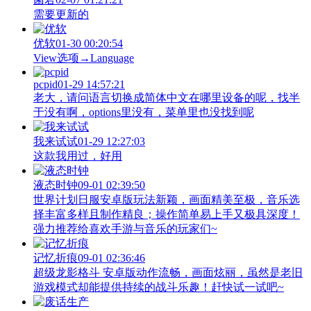
需要更新的
优软
01-30 00:20:54
View‌选项→Language
pcpid
01-29 14:57:21
老大，请问语言切换成简体中文在哪里设备的呢，找半
于没有啊，options里没有，菜单里也没找到呢
我来试试
01-29 12:27:03
这款我用过，好用
液态时钟
09-01 02:39:50
世界计划日服安卓版玩法新颖，画面精美至极，音乐选
择丰富多样且制作精良；操作简单易上手又极具深度！
强力推荐给喜欢手游与音乐的玩家们~
记忆折痕
09-01 02:36:46
超级龙影格斗 安卓版动作流畅，画面炫丽，虽然是老旧
游戏模式却能提供持续的战斗乐趣！赶快试一试吧~