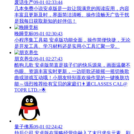
废话生产
09-01 02:33:44
几本免费小说安卓版是一款让我满意的阅读应用，内容
丰富且更新及时，界面简洁清晰、操作流畅无广告干扰
是我每日获取新知的好伴侣！
晚睡竞标
09-01 02:30:43
小程序集工具箱 安卓版功能全面，操作简便快捷，无论
是开发工具、学习材料还是实用小工具汇聚一堂。
朋克养生
09-01 02:27:43
酷狗儿歌 安卓版简直是孩子们的快乐源泉，画面温馨不
伤眼、资源丰富实时更新，一边听歌还能摇一摇切换歌
曲或游戏互动哦！小朋友特别喜欢操作里的一键换肤功
能～强烈推荐给有宝贝的家庭们👨‍遁️CLASSES CAL@
TOPR LTD.>🌟
量子佛系
09-01 02:24:42
劫后公司 安卓版在策略经营中融入了末日求生元素，剧