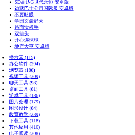
SD高达G世代永恒 安卓版
边狱巴士公司国际服 安卓版
不要眨眼
学园文豪野犬
路面滑板手
双箭头
开心连球球
地产大亨 安卓版
播放器
(115)
办公软件
(294)
浏览器
(188)
视频工具
(309)
聊天工具
(98)
桌面工具
(81)
游戏工具
(186)
图片处理
(179)
图形设计
(84)
教育教学
(239)
下载工具
(118)
其他应用
(410)
电子阅读
(308)