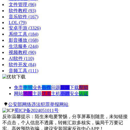
文件管理
(96)
软件教程
(93)
音乐软件
(167)
LOL
(79)
安卓手游
(3326)
系统工具
(184)
影音播放
(168)
生活服务
(244)
视频教程
(90)
AI软件
(110)
软件开发
(84)
音频工具
(111)
免责
申明
业务
合作
问题
反馈
下载
帮助
网站
地图
主题
优美
主机
小鸡
安全
认证
🌳
公安部网络违法犯罪举报网站
蜀ICP备2024051011号
反诈温馨提示：陌生来电要警惕，分享屏幕别随意，未知链接
不点击，个人信息不透露，转账汇款多核实，骗局千万要记
牢。高效预防诈骗，建议安装国家反诈中心APP！