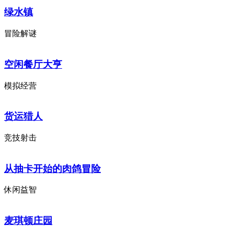
绿水镇
冒险解谜
空闲餐厅大亨
模拟经营
货运猎人
竞技射击
从抽卡开始的肉鸽冒险
休闲益智
麦琪顿庄园