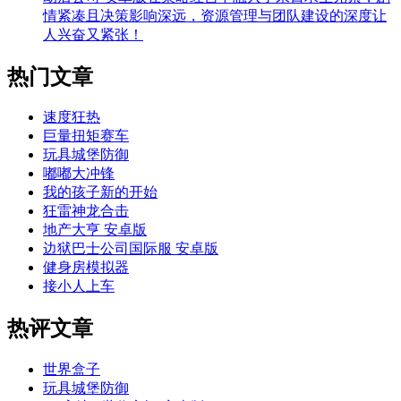
情紧凑且决策影响深远，资源管理与团队建设的深度让
人兴奋又紧张！
热门文章
速度狂热
巨量扭矩赛车
玩具城堡防御
嘟嘟大冲锋
我的孩子新的开始
狂雷神龙合击
地产大亨 安卓版
边狱巴士公司国际服 安卓版
健身房模拟器
接小人上车
热评文章
世界盒子
玩具城堡防御