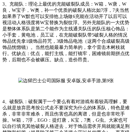
3、充能队：理论上最优的充能破裂队成员：W箱，W唐，W
良，W宝子，W奥，补一个优质的破裂人格比如7浮，7夫当然
如果养了W默也可以安排他上场做6充能在活动开了以后可以
视活动人格强度将W宝替换为裂纹浮。另外充能队的一大优势
是整体体系队是第二个能作为主线通关队伍的队伍核心饰品：
小手套，黄电池，员工证，在充能破裂队带5破裂人格的情况
饰品优先拿1级饰品符咒，3级饰品电池（这两个合成破裂高级
饰品恍惚镜）。当然也能最暴力简单的，拿个雷击木树枝就
行。优缺点：优点，能打主线，能打镜牢，困难镜前期拼点优
势，后期也不会被碾压。缺点，造价昂贵。
4、破裂队：破裂属于一个要么有着对游戏有着较高理解，要
么就是放弃思考按公式走不要深究为什么的体系队，特色是难
杀，非常非常难杀，而且伤害也高的离谱，但是也非常吃手
操。W箱，7浮，EGO：提灯唐，K宝，7奥，G虫。大家也可
以自行填充其他破裂人格进去，对于饰品需求开局就能满足荆