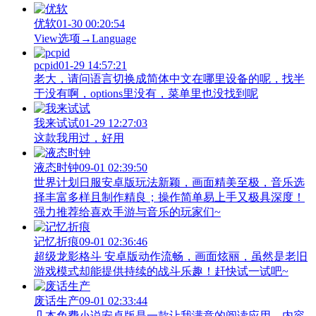
优软
01-30 00:20:54
View‌选项→Language
pcpid
01-29 14:57:21
老大，请问语言切换成简体中文在哪里设备的呢，找半
于没有啊，options里没有，菜单里也没找到呢
我来试试
01-29 12:27:03
这款我用过，好用
液态时钟
09-01 02:39:50
世界计划日服安卓版玩法新颖，画面精美至极，音乐选
择丰富多样且制作精良；操作简单易上手又极具深度！
强力推荐给喜欢手游与音乐的玩家们~
记忆折痕
09-01 02:36:46
超级龙影格斗 安卓版动作流畅，画面炫丽，虽然是老旧
游戏模式却能提供持续的战斗乐趣！赶快试一试吧~
废话生产
09-01 02:33:44
几本免费小说安卓版是一款让我满意的阅读应用，内容