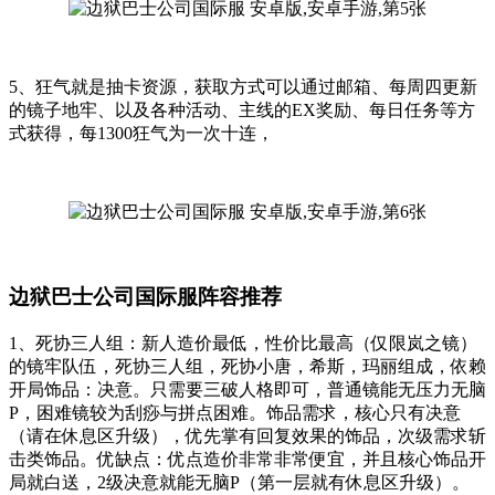
5、狂气就是抽卡资源，获取方式可以通过邮箱、每周四更新
的镜子地牢、以及各种活动、主线的EX奖励、每日任务等方
式获得，每1300狂气为一次十连，
边狱巴士公司国际服阵容推荐
1、死协三人组：新人造价最低，性价比最高（仅限岚之镜）
的镜牢队伍，死协三人组，死协小唐，希斯，玛丽组成，依赖
开局饰品：决意。只需要三破人格即可，普通镜能无压力无脑
P，困难镜较为刮痧与拼点困难。饰品需求，核心只有决意
（请在休息区升级），优先掌有回复效果的饰品，次级需求斩
击类饰品。优缺点：优点造价非常非常便宜，并且核心饰品开
局就白送，2级决意就能无脑P（第一层就有休息区升级）。