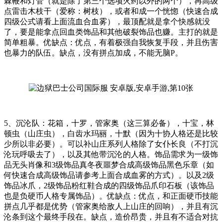
棘鞭和灯管（就是除了第三个选项火药以外的两个），再高级
点雷击木枝干（爱称：树枝），或者和成一个恍惚（快速合成
四级公式请看上面流血合血雾），最顶配就是拿个快感就没
了，要是能拿点回血类饰品和其他破裂饰品也赚。主打的就是
简单粗暴。优缺点：优点，有着极强自我恢复手段，并且伤害
也暴力的队伍。缺点，没有拼点加成，不能无脑P。
5、沉沦队：花箱，十罗，管家奥（这三算必备），十宝，林
顿虫（山庄虫），白齿水玛丽，十默（因为十协人格还是比较
少所以非必要）。可以补山庄系列人格除了女仆长良（不打沉
沦玩呼吸去了），以及其他带沉沦的人格。饰品需求为一级饰
品无头肖像和3级饰品真冬夜噩梦合成高级饰品黑色乐章（如
何快速合成高级饰品请参考上面合成血雾的方式）。以及2级
饰品冰爪，2级饰品粉红鞋合成的四级饰品爪印石板（该饰品
也是负硬币人格专属饰品）。优缺点：优点，和正面硬币技能
拼点几乎都是优势（管家奥给敌人上山庄的回响），并且有沉
沦条到这个最终手段在。缺点，造价昂贵，并且有不适合对抗