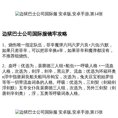
边狱巴士公司国际服镜牢攻略
1、烧伤唯一指定队伍，菲辛魔弹六玛六罗六良+六虫/六默，
如果只差菲辛，可以把菲辛换n辛，如果菲辛和魔弹都没有，
不推荐组烧伤。
2、血呼：优选为，裴廓德三人组+船虫+一呼吸人格 +一流血
人格，次选为，剑浮，剑辛，黑云罗。流血：优选为环箱环奥
n浮中指唐厨良船夫船玛吊钩宝，次选为，兔夫豆宝初始罗佳
等等一切带流血词条的人格。呼吸：优选为，三剑契（剑箱剑
浮剑默）五辛女仆良裴廓德三人组，次选为，另外三剑契（剑
唐剑辛剑奥），浮，五奥等呼吸词条人格。