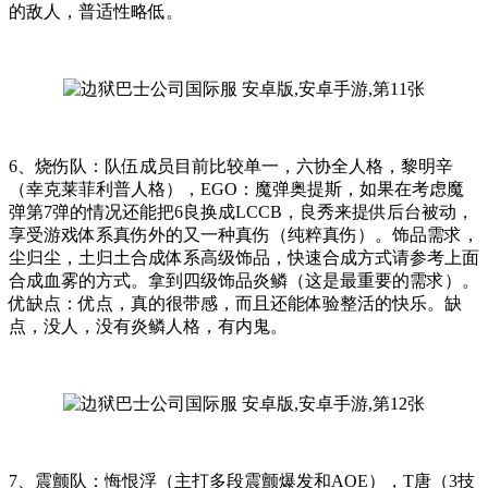
的敌人，普适性略低。
6、烧伤队：队伍成员目前比较单一，六协全人格，黎明辛
（幸克莱菲利普人格），EGO：魔弹奥提斯，如果在考虑魔
弹第7弹的情况还能把6良换成LCCB，良秀来提供后台被动，
享受游戏体系真伤外的又一种真伤（纯粹真伤）。饰品需求，
尘归尘，土归土合成体系高级饰品，快速合成方式请参考上面
合成血雾的方式。拿到四级饰品炎鳞（这是最重要的需求）。
优缺点：优点，真的很带感，而且还能体验整活的快乐。缺
点，没人，没有炎鳞人格，有内鬼。
7、震颤队：悔恨浮（主打多段震颤爆发和AOE），T唐（3技