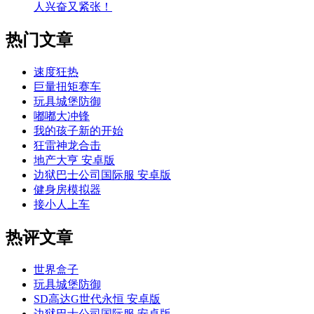
人兴奋又紧张！
热门文章
速度狂热
巨量扭矩赛车
玩具城堡防御
嘟嘟大冲锋
我的孩子新的开始
狂雷神龙合击
地产大亨 安卓版
边狱巴士公司国际服 安卓版
健身房模拟器
接小人上车
热评文章
世界盒子
玩具城堡防御
SD高达G世代永恒 安卓版
边狱巴士公司国际服 安卓版