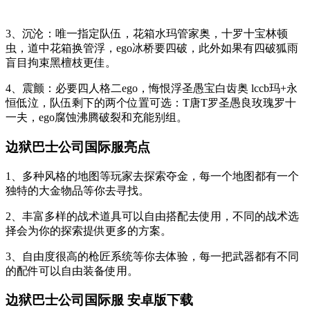
3、沉沦：唯一指定队伍，花箱水玛管家奥，十罗十宝林顿
虫，道中花箱换管浮，ego冰桥要四破，此外如果有四破狐雨
盲目拘束黑檀枝更佳。
4、震颤：必要四人格二ego，悔恨浮圣愚宝白齿奥 lccb玛+永
恒低泣，队伍剩下的两个位置可选：T唐T罗圣愚良玫瑰罗十
一夫，ego腐蚀沸腾破裂和充能别组。
边狱巴士公司国际服亮点
1、多种风格的地图等玩家去探索夺金，每一个地图都有一个
独特的大金物品等你去寻找。
2、丰富多样的战术道具可以自由搭配去使用，不同的战术选
择会为你的探索提供更多的方案。
3、自由度很高的枪匠系统等你去体验，每一把武器都有不同
的配件可以自由装备使用。
边狱巴士公司国际服 安卓版下载