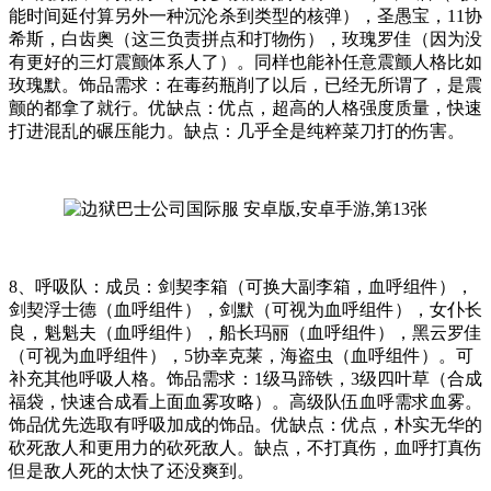
能时间延付算另外一种沉沦杀到类型的核弹），圣愚宝，11协
希斯，白齿奥（这三负责拼点和打物伤），玫瑰罗佳（因为没
有更好的三灯震颤体系人了）。同样也能补任意震颤人格比如
玫瑰默。饰品需求：在毒药瓶削了以后，已经无所谓了，是震
颤的都拿了就行。优缺点：优点，超高的人格强度质量，快速
打进混乱的碾压能力。缺点：几乎全是纯粹菜刀打的伤害。
8、呼吸队：成员：剑契李箱（可换大副李箱，血呼组件），
剑契浮士德（血呼组件），剑默（可视为血呼组件），女仆长
良，魁魁夫（血呼组件），船长玛丽（血呼组件），黑云罗佳
（可视为血呼组件），5协幸克莱，海盗虫（血呼组件）。可
补充其他呼吸人格。饰品需求：1级马蹄铁，3级四叶草（合成
福袋，快速合成看上面血雾攻略）。高级队伍血呼需求血雾。
饰品优先选取有呼吸加成的饰品。优缺点：优点，朴实无华的
砍死敌人和更用力的砍死敌人。缺点，不打真伤，血呼打真伤
但是敌人死的太快了还没爽到。