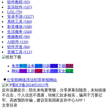
软件教程
(93)
音乐软件
(167)
LOL
(79)
安卓手游
(3327)
系统工具
(184)
影音播放
(168)
生活服务
(244)
视频教程
(90)
AI软件
(110)
软件开发
(84)
音频工具
(111)
免责
申明
业务
合作
问题
反馈
下载
帮助
网站
地图
主题
优美
主机
小鸡
安全
认证
🌳
公安部网络违法犯罪举报网站
蜀ICP备2024051011号
反诈温馨提示：陌生来电要警惕，分享屏幕别随意，未知链接
不点击，个人信息不透露，转账汇款多核实，骗局千万要记
牢。高效预防诈骗，建议安装国家反诈中心APP！
文章目录