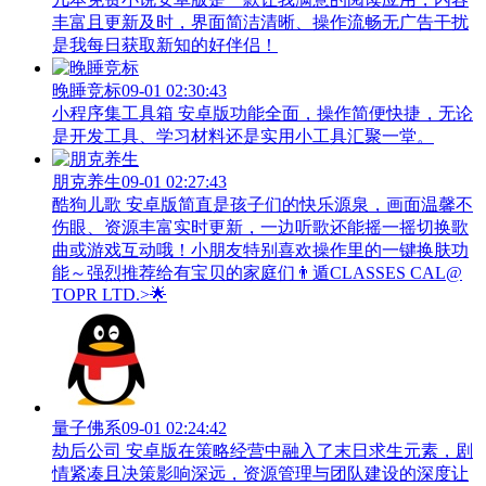
丰富且更新及时，界面简洁清晰、操作流畅无广告干扰
是我每日获取新知的好伴侣！
晚睡竞标
09-01 02:30:43
小程序集工具箱 安卓版功能全面，操作简便快捷，无论
是开发工具、学习材料还是实用小工具汇聚一堂。
朋克养生
09-01 02:27:43
酷狗儿歌 安卓版简直是孩子们的快乐源泉，画面温馨不
伤眼、资源丰富实时更新，一边听歌还能摇一摇切换歌
曲或游戏互动哦！小朋友特别喜欢操作里的一键换肤功
能～强烈推荐给有宝贝的家庭们👨‍遁️CLASSES CAL@
TOPR LTD.>🌟
量子佛系
09-01 02:24:42
劫后公司 安卓版在策略经营中融入了末日求生元素，剧
情紧凑且决策影响深远，资源管理与团队建设的深度让