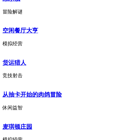
冒险解谜
空闲餐厅大亨
模拟经营
货运猎人
竞技射击
从抽卡开始的肉鸽冒险
休闲益智
麦琪顿庄园
模拟经营