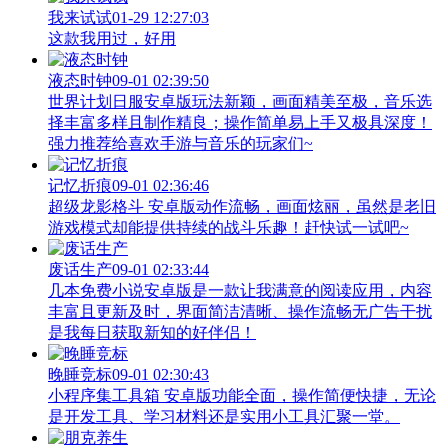
我来试试
01-29 12:27:03
这款我用过，好用
液态时钟
09-01 02:39:50
世界计划日服安卓版玩法新颖，画面精美至极，音乐选
择丰富多样且制作精良；操作简单易上手又极具深度！
强力推荐给喜欢手游与音乐的玩家们~
记忆折痕
09-01 02:36:46
超级龙影格斗 安卓版动作流畅，画面炫丽，虽然是老旧
游戏模式却能提供持续的战斗乐趣！赶快试一试吧~
废话生产
09-01 02:33:44
几本免费小说安卓版是一款让我满意的阅读应用，内容
丰富且更新及时，界面简洁清晰、操作流畅无广告干扰
是我每日获取新知的好伴侣！
晚睡竞标
09-01 02:30:43
小程序集工具箱 安卓版功能全面，操作简便快捷，无论
是开发工具、学习材料还是实用小工具汇聚一堂。