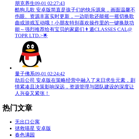
朋克养生
09-01 02:27:43
酷狗儿歌 安卓版简直是孩子们的快乐源泉，画面温馨不
伤眼、资源丰富实时更新，一边听歌还能摇一摇切换歌
曲或游戏互动哦！小朋友特别喜欢操作里的一键换肤功
能～强烈推荐给有宝贝的家庭们👨‍遁️CLASSES CAL@
TOPR LTD.>🌟
量子佛系
09-01 02:24:42
劫后公司 安卓版在策略经营中融入了末日求生元素，剧
情紧凑且决策影响深远，资源管理与团队建设的深度让
人兴奋又紧张！
热门文章
无出口公寓
拯救喵星 安卓版
春色满园