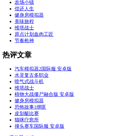
农场小镇
偿还人生
健身房模拟器
美味旅程
维塔战士
原点计划血肉工匠
节奏枪神
热评文章
汽车模拟器2国际服 安卓版
水灵复古多职业
喷气式战斗机
维塔战士
植物大战僵尸融合版 安卓版
健身房模拟器
恐怖故事1绑匪
皮划艇比赛
猫咪疗愈所
撞头赛车国际服 安卓版