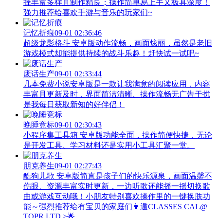
择丰富多样且制作精良；操作简单易上手又极具深度！
强力推荐给喜欢手游与音乐的玩家们~
记忆折痕
09-01 02:36:46
超级龙影格斗 安卓版动作流畅，画面炫丽，虽然是老旧
游戏模式却能提供持续的战斗乐趣！赶快试一试吧~
废话生产
09-01 02:33:44
几本免费小说安卓版是一款让我满意的阅读应用，内容
丰富且更新及时，界面简洁清晰、操作流畅无广告干扰
是我每日获取新知的好伴侣！
晚睡竞标
09-01 02:30:43
小程序集工具箱 安卓版功能全面，操作简便快捷，无论
是开发工具、学习材料还是实用小工具汇聚一堂。
朋克养生
09-01 02:27:43
酷狗儿歌 安卓版简直是孩子们的快乐源泉，画面温馨不
伤眼、资源丰富实时更新，一边听歌还能摇一摇切换歌
曲或游戏互动哦！小朋友特别喜欢操作里的一键换肤功
能～强烈推荐给有宝贝的家庭们👨‍遁️CLASSES CAL@
TOPR LTD.>🌟