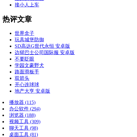
接小人上车
热评文章
世界盒子
玩具城堡防御
SD高达G世代永恒 安卓版
边狱巴士公司国际服 安卓版
不要眨眼
学园文豪野犬
路面滑板手
双箭头
开心连球球
地产大亨 安卓版
播放器
(115)
办公软件
(294)
浏览器
(188)
视频工具
(309)
聊天工具
(98)
桌面工具
(81)