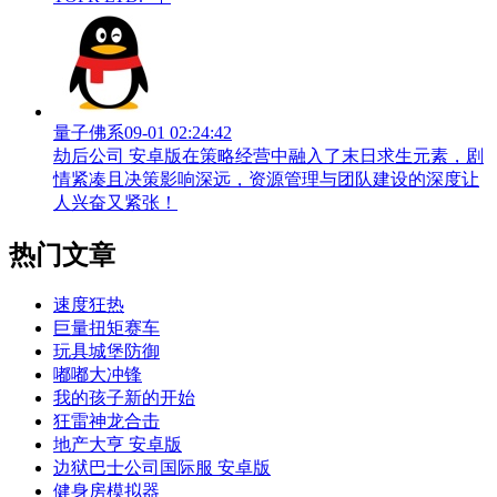
量子佛系
09-01 02:24:42
劫后公司 安卓版在策略经营中融入了末日求生元素，剧
情紧凑且决策影响深远，资源管理与团队建设的深度让
人兴奋又紧张！
热门文章
速度狂热
巨量扭矩赛车
玩具城堡防御
嘟嘟大冲锋
我的孩子新的开始
狂雷神龙合击
地产大亨 安卓版
边狱巴士公司国际服 安卓版
健身房模拟器