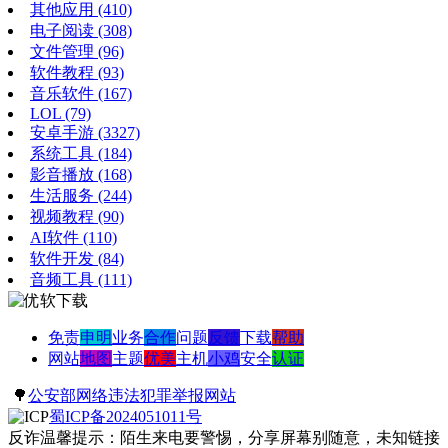
其他应用
(410)
电子阅读
(308)
文件管理
(96)
软件教程
(93)
音乐软件
(167)
LOL
(79)
安卓手游
(3327)
系统工具
(184)
影音播放
(168)
生活服务
(244)
视频教程
(90)
AI软件
(110)
软件开发
(84)
音频工具
(111)
免责
申明
业务
合作
问题
反馈
下载
帮助
网站
地图
主题
优美
主机
小鸡
安全
认证
🌳
公安部网络违法犯罪举报网站
蜀ICP备2024051011号
反诈温馨提示：陌生来电要警惕，分享屏幕别随意，未知链接