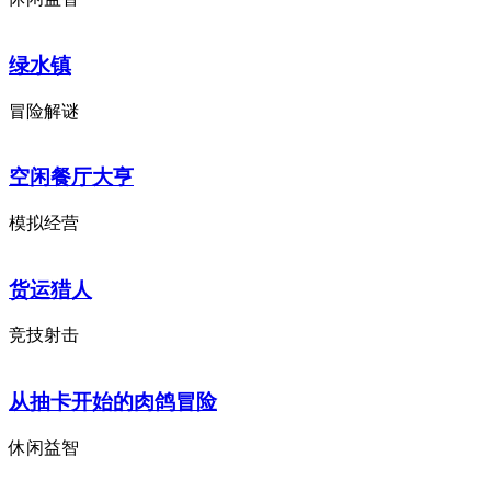
绿水镇
冒险解谜
空闲餐厅大亨
模拟经营
货运猎人
竞技射击
从抽卡开始的肉鸽冒险
休闲益智