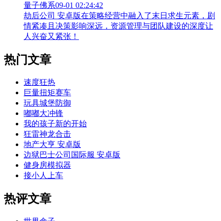
量子佛系
09-01 02:24:42
劫后公司 安卓版在策略经营中融入了末日求生元素，剧
情紧凑且决策影响深远，资源管理与团队建设的深度让
人兴奋又紧张！
热门文章
速度狂热
巨量扭矩赛车
玩具城堡防御
嘟嘟大冲锋
我的孩子新的开始
狂雷神龙合击
地产大亨 安卓版
边狱巴士公司国际服 安卓版
健身房模拟器
接小人上车
热评文章