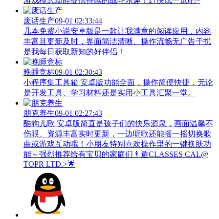
游戏模式却能提供持续的战斗乐趣！赶快试一试吧~
废话生产
09-01 02:33:44
几本免费小说安卓版是一款让我满意的阅读应用，内容
丰富且更新及时，界面简洁清晰、操作流畅无广告干扰
是我每日获取新知的好伴侣！
晚睡竞标
09-01 02:30:43
小程序集工具箱 安卓版功能全面，操作简便快捷，无论
是开发工具、学习材料还是实用小工具汇聚一堂。
朋克养生
09-01 02:27:43
酷狗儿歌 安卓版简直是孩子们的快乐源泉，画面温馨不
伤眼、资源丰富实时更新，一边听歌还能摇一摇切换歌
曲或游戏互动哦！小朋友特别喜欢操作里的一键换肤功
能～强烈推荐给有宝贝的家庭们👨‍遁️CLASSES CAL@
TOPR LTD.>🌟