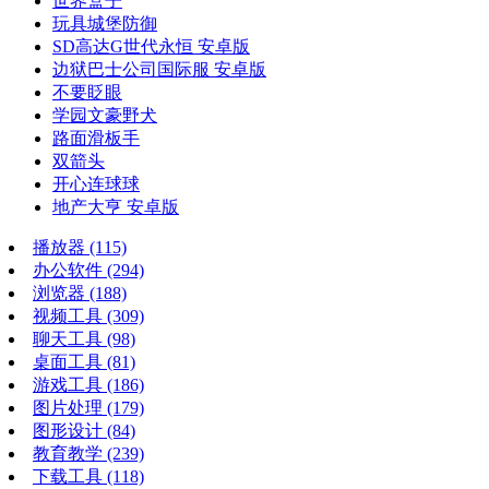
世界盒子
玩具城堡防御
SD高达G世代永恒 安卓版
边狱巴士公司国际服 安卓版
不要眨眼
学园文豪野犬
路面滑板手
双箭头
开心连球球
地产大亨 安卓版
播放器
(115)
办公软件
(294)
浏览器
(188)
视频工具
(309)
聊天工具
(98)
桌面工具
(81)
游戏工具
(186)
图片处理
(179)
图形设计
(84)
教育教学
(239)
下载工具
(118)