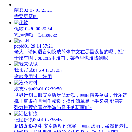
菌君
02-07 01:21:21
需要更新的
优软
01-30 00:20:54
View‌选项→Language
pcpid
01-29 14:57:21
老大，请问语言切换成简体中文在哪里设备的呢，找半
于没有啊，options里没有，菜单里也没找到呢
我来试试
01-29 12:27:03
这款我用过，好用
液态时钟
09-01 02:39:50
世界计划日服安卓版玩法新颖，画面精美至极，音乐选
择丰富多样且制作精良；操作简单易上手又极具深度！
强力推荐给喜欢手游与音乐的玩家们~
记忆折痕
09-01 02:36:46
超级龙影格斗 安卓版动作流畅，画面炫丽，虽然是老旧