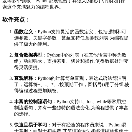
发等多个领域，Python都展现出了其强大的能力,引领我们探
索这个充满魅力的编程世界。
软件亮点：
函数定义
：Python支持灵活的函数定义，包括强制和可
选参数、关键字参数，甚至支持任意参数列表,为编程提
供了极大的便利。
复合数据类型
：Python中的列表（在其他语言中称为数
组）功能强大，支持索引、切片和操作,使得数据处理变
得灵活便捷。
直观解释
：Python的计算简单直观，表达式语法简洁明
了，运算符+、-、*、/按预期工作，圆括号()用于分组,使
得编程过程更加顺畅。
丰富的控制流语句
：Python支持if、for、while等常用控
制流语句，并有一些独特的语法变化,为编程提供了丰富
的选择。
快速且易于学习
：对于有经验的程序员来说，Python易
于掌握；而对于初学者,其简洁的语法和缩进结构也便于