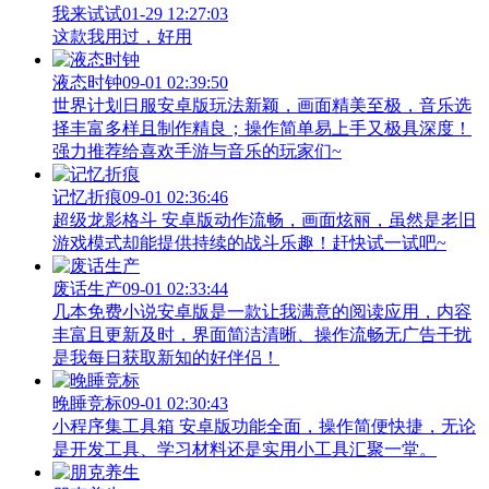
我来试试
01-29 12:27:03
这款我用过，好用
液态时钟
09-01 02:39:50
世界计划日服安卓版玩法新颖，画面精美至极，音乐选
择丰富多样且制作精良；操作简单易上手又极具深度！
强力推荐给喜欢手游与音乐的玩家们~
记忆折痕
09-01 02:36:46
超级龙影格斗 安卓版动作流畅，画面炫丽，虽然是老旧
游戏模式却能提供持续的战斗乐趣！赶快试一试吧~
废话生产
09-01 02:33:44
几本免费小说安卓版是一款让我满意的阅读应用，内容
丰富且更新及时，界面简洁清晰、操作流畅无广告干扰
是我每日获取新知的好伴侣！
晚睡竞标
09-01 02:30:43
小程序集工具箱 安卓版功能全面，操作简便快捷，无论
是开发工具、学习材料还是实用小工具汇聚一堂。