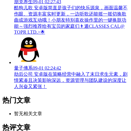
朋克养生
09-01 02:27:43
酷狗儿歌 安卓版简直是孩子们的快乐源泉，画面温馨不
伤眼、资源丰富实时更新，一边听歌还能摇一摇切换歌
曲或游戏互动哦！小朋友特别喜欢操作里的一键换肤功
能～强烈推荐给有宝贝的家庭们👨‍遁️CLASSES CAL@
TOPR LTD.>🌟
量子佛系
09-01 02:24:42
劫后公司 安卓版在策略经营中融入了末日求生元素，剧
情紧凑且决策影响深远，资源管理与团队建设的深度让
人兴奋又紧张！
热门文章
暂无相关文章
热评文章