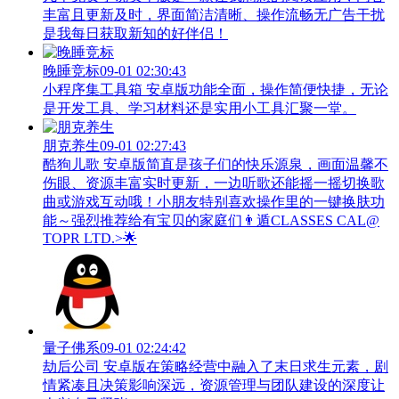
丰富且更新及时，界面简洁清晰、操作流畅无广告干扰
是我每日获取新知的好伴侣！
晚睡竞标
09-01 02:30:43
小程序集工具箱 安卓版功能全面，操作简便快捷，无论
是开发工具、学习材料还是实用小工具汇聚一堂。
朋克养生
09-01 02:27:43
酷狗儿歌 安卓版简直是孩子们的快乐源泉，画面温馨不
伤眼、资源丰富实时更新，一边听歌还能摇一摇切换歌
曲或游戏互动哦！小朋友特别喜欢操作里的一键换肤功
能～强烈推荐给有宝贝的家庭们👨‍遁️CLASSES CAL@
TOPR LTD.>🌟
量子佛系
09-01 02:24:42
劫后公司 安卓版在策略经营中融入了末日求生元素，剧
情紧凑且决策影响深远，资源管理与团队建设的深度让