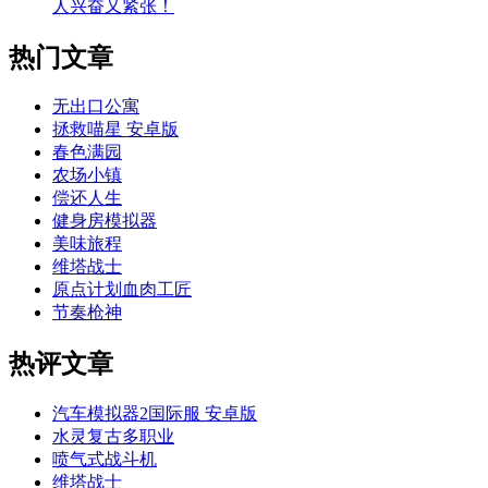
人兴奋又紧张！
热门文章
无出口公寓
拯救喵星 安卓版
春色满园
农场小镇
偿还人生
健身房模拟器
美味旅程
维塔战士
原点计划血肉工匠
节奏枪神
热评文章
汽车模拟器2国际服 安卓版
水灵复古多职业
喷气式战斗机
维塔战士