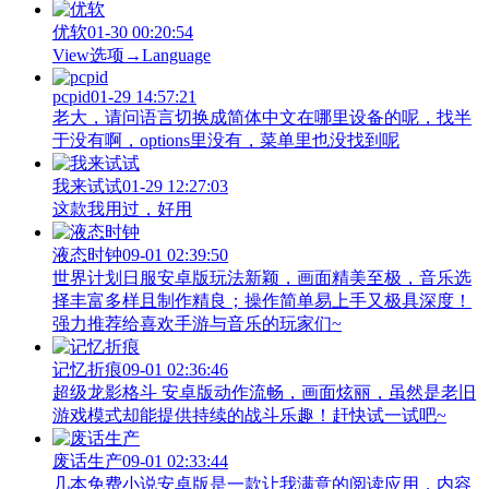
优软
01-30 00:20:54
View‌选项→Language
pcpid
01-29 14:57:21
老大，请问语言切换成简体中文在哪里设备的呢，找半
于没有啊，options里没有，菜单里也没找到呢
我来试试
01-29 12:27:03
这款我用过，好用
液态时钟
09-01 02:39:50
世界计划日服安卓版玩法新颖，画面精美至极，音乐选
择丰富多样且制作精良；操作简单易上手又极具深度！
强力推荐给喜欢手游与音乐的玩家们~
记忆折痕
09-01 02:36:46
超级龙影格斗 安卓版动作流畅，画面炫丽，虽然是老旧
游戏模式却能提供持续的战斗乐趣！赶快试一试吧~
废话生产
09-01 02:33:44
几本免费小说安卓版是一款让我满意的阅读应用，内容