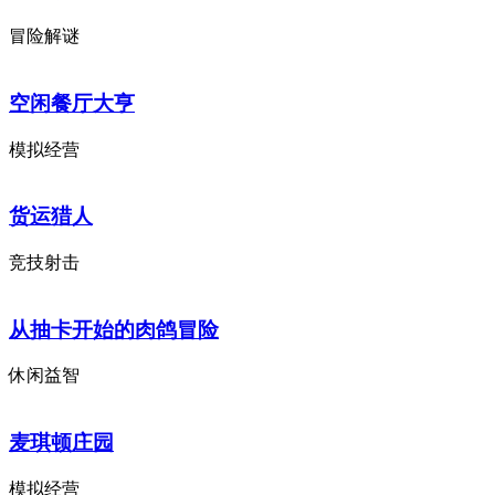
冒险解谜
空闲餐厅大亨
模拟经营
货运猎人
竞技射击
从抽卡开始的肉鸽冒险
休闲益智
麦琪顿庄园
模拟经营