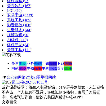
软件教程
(93)
音乐软件
(167)
LOL
(79)
安卓手游
(3339)
系统工具
(185)
影音播放
(168)
生活服务
(244)
视频教程
(90)
AI软件
(110)
软件开发
(84)
音频工具
(111)
免责
申明
业务
合作
问题
反馈
下载
帮助
网站
地图
主题
优美
主机
小鸡
安全
认证
🌳
公安部网络违法犯罪举报网站
蜀ICP备2024051011号
反诈温馨提示：陌生来电要警惕，分享屏幕别随意，未知链接
不点击，个人信息不透露，转账汇款多核实，骗局千万要记
牢。高效预防诈骗，建议安装国家反诈中心APP！
文章目录