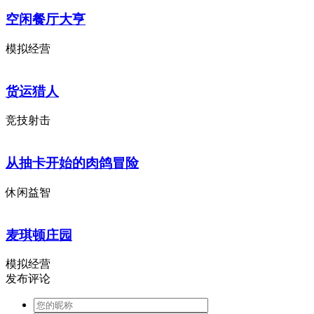
空闲餐厅大亨
模拟经营
货运猎人
竞技射击
从抽卡开始的肉鸽冒险
休闲益智
麦琪顿庄园
模拟经营
发布评论