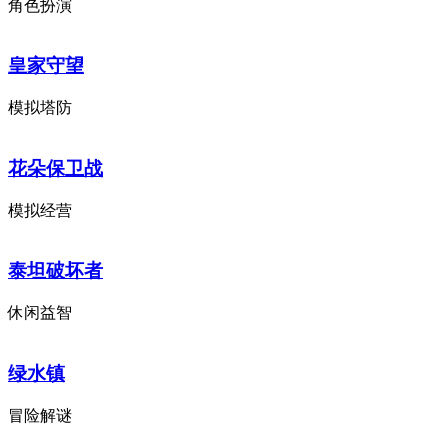
角色扮演
皇家守望
模拟塔防
花朵保卫战
模拟经营
泰坦破坏者
休闲益智
绿水镇
冒险解谜