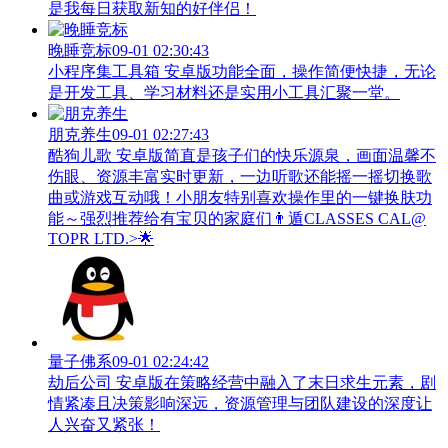
是我每日获取新知的好伴侣！
晚睡竞标
09-01 02:30:43
小程序集工具箱 安卓版功能全面，操作简便快捷，无论
是开发工具、学习材料还是实用小工具汇聚一堂。
朋克养生
09-01 02:27:43
酷狗儿歌 安卓版简直是孩子们的快乐源泉，画面温馨不
伤眼、资源丰富实时更新，一边听歌还能摇一摇切换歌
曲或游戏互动哦！小朋友特别喜欢操作里的一键换肤功
能～强烈推荐给有宝贝的家庭们👨‍遁️CLASSES CAL@
TOPR LTD.>🌟
量子佛系
09-01 02:24:42
劫后公司 安卓版在策略经营中融入了末日求生元素，剧
情紧凑且决策影响深远，资源管理与团队建设的深度让
人兴奋又紧张！