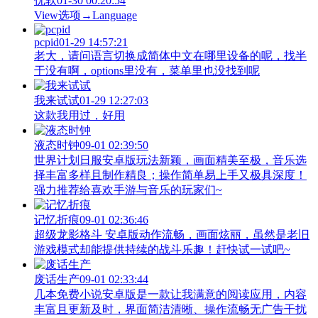
优软
01-30 00:20:54
View‌选项→Language
pcpid
01-29 14:57:21
老大，请问语言切换成简体中文在哪里设备的呢，找半
于没有啊，options里没有，菜单里也没找到呢
我来试试
01-29 12:27:03
这款我用过，好用
液态时钟
09-01 02:39:50
世界计划日服安卓版玩法新颖，画面精美至极，音乐选
择丰富多样且制作精良；操作简单易上手又极具深度！
强力推荐给喜欢手游与音乐的玩家们~
记忆折痕
09-01 02:36:46
超级龙影格斗 安卓版动作流畅，画面炫丽，虽然是老旧
游戏模式却能提供持续的战斗乐趣！赶快试一试吧~
废话生产
09-01 02:33:44
几本免费小说安卓版是一款让我满意的阅读应用，内容
丰富且更新及时，界面简洁清晰、操作流畅无广告干扰