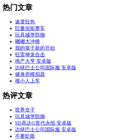
热门文章
速度狂热
巨量扭矩赛车
玩具城堡防御
嘟嘟大冲锋
我的孩子新的开始
狂雷神龙合击
地产大亨 安卓版
边狱巴士公司国际服 安卓版
健身房模拟器
接小人上车
热评文章
世界盒子
玩具城堡防御
SD高达G世代永恒 安卓版
边狱巴士公司国际服 安卓版
不要眨眼