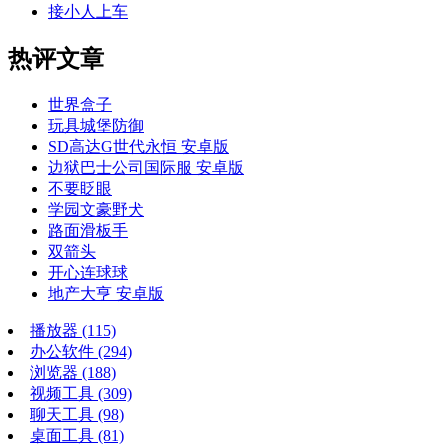
接小人上车
热评文章
世界盒子
玩具城堡防御
SD高达G世代永恒 安卓版
边狱巴士公司国际服 安卓版
不要眨眼
学园文豪野犬
路面滑板手
双箭头
开心连球球
地产大亨 安卓版
播放器
(115)
办公软件
(294)
浏览器
(188)
视频工具
(309)
聊天工具
(98)
桌面工具
(81)