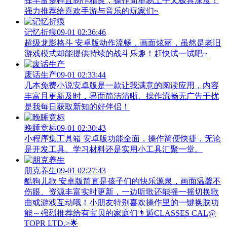
择丰富多样且制作精良；操作简单易上手又极具深度！
强力推荐给喜欢手游与音乐的玩家们~
记忆折痕
09-01 02:36:46
超级龙影格斗 安卓版动作流畅，画面炫丽，虽然是老旧
游戏模式却能提供持续的战斗乐趣！赶快试一试吧~
废话生产
09-01 02:33:44
几本免费小说安卓版是一款让我满意的阅读应用，内容
丰富且更新及时，界面简洁清晰、操作流畅无广告干扰
是我每日获取新知的好伴侣！
晚睡竞标
09-01 02:30:43
小程序集工具箱 安卓版功能全面，操作简便快捷，无论
是开发工具、学习材料还是实用小工具汇聚一堂。
朋克养生
09-01 02:27:43
酷狗儿歌 安卓版简直是孩子们的快乐源泉，画面温馨不
伤眼、资源丰富实时更新，一边听歌还能摇一摇切换歌
曲或游戏互动哦！小朋友特别喜欢操作里的一键换肤功
能～强烈推荐给有宝贝的家庭们👨‍遁️CLASSES CAL@
TOPR LTD.>🌟