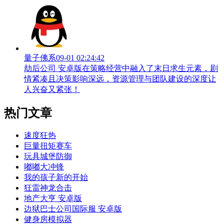
量子佛系
09-01 02:24:42
劫后公司 安卓版在策略经营中融入了末日求生元素，剧
情紧凑且决策影响深远，资源管理与团队建设的深度让
人兴奋又紧张！
热门文章
速度狂热
巨量扭矩赛车
玩具城堡防御
嘟嘟大冲锋
我的孩子新的开始
狂雷神龙合击
地产大亨 安卓版
边狱巴士公司国际服 安卓版
健身房模拟器