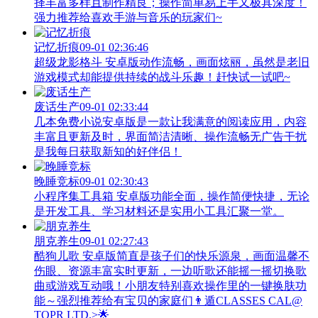
择丰富多样且制作精良；操作简单易上手又极具深度！
强力推荐给喜欢手游与音乐的玩家们~
记忆折痕
09-01 02:36:46
超级龙影格斗 安卓版动作流畅，画面炫丽，虽然是老旧
游戏模式却能提供持续的战斗乐趣！赶快试一试吧~
废话生产
09-01 02:33:44
几本免费小说安卓版是一款让我满意的阅读应用，内容
丰富且更新及时，界面简洁清晰、操作流畅无广告干扰
是我每日获取新知的好伴侣！
晚睡竞标
09-01 02:30:43
小程序集工具箱 安卓版功能全面，操作简便快捷，无论
是开发工具、学习材料还是实用小工具汇聚一堂。
朋克养生
09-01 02:27:43
酷狗儿歌 安卓版简直是孩子们的快乐源泉，画面温馨不
伤眼、资源丰富实时更新，一边听歌还能摇一摇切换歌
曲或游戏互动哦！小朋友特别喜欢操作里的一键换肤功
能～强烈推荐给有宝贝的家庭们👨‍遁️CLASSES CAL@
TOPR LTD.>🌟