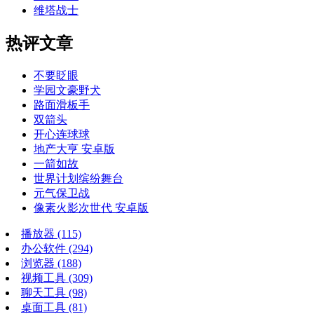
维塔战士
热评文章
不要眨眼
学园文豪野犬
路面滑板手
双箭头
开心连球球
地产大亨 安卓版
一箭如故
世界计划缤纷舞台
元气保卫战
像素火影次世代 安卓版
播放器
(115)
办公软件
(294)
浏览器
(188)
视频工具
(309)
聊天工具
(98)
桌面工具
(81)