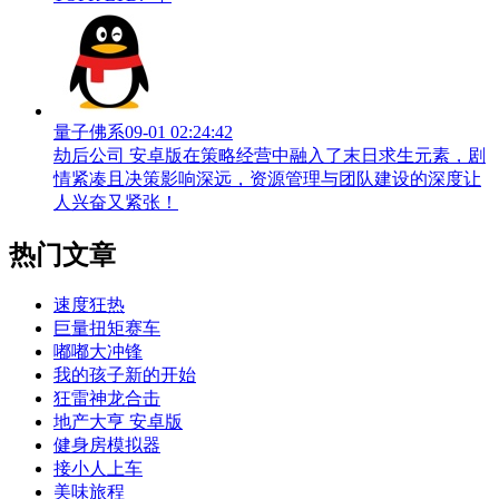
量子佛系
09-01 02:24:42
劫后公司 安卓版在策略经营中融入了末日求生元素，剧
情紧凑且决策影响深远，资源管理与团队建设的深度让
人兴奋又紧张！
热门文章
速度狂热
巨量扭矩赛车
嘟嘟大冲锋
我的孩子新的开始
狂雷神龙合击
地产大亨 安卓版
健身房模拟器
接小人上车
美味旅程