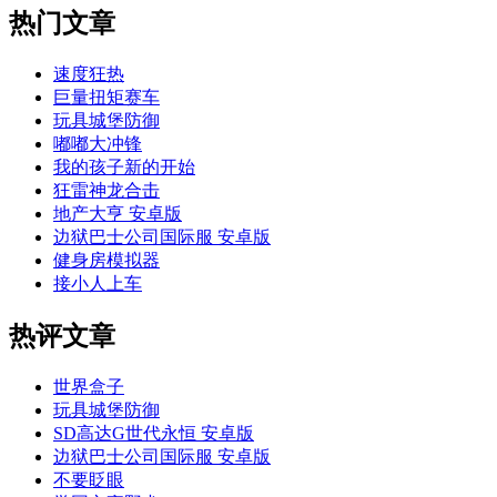
热门文章
速度狂热
巨量扭矩赛车
玩具城堡防御
嘟嘟大冲锋
我的孩子新的开始
狂雷神龙合击
地产大亨 安卓版
边狱巴士公司国际服 安卓版
健身房模拟器
接小人上车
热评文章
世界盒子
玩具城堡防御
SD高达G世代永恒 安卓版
边狱巴士公司国际服 安卓版
不要眨眼