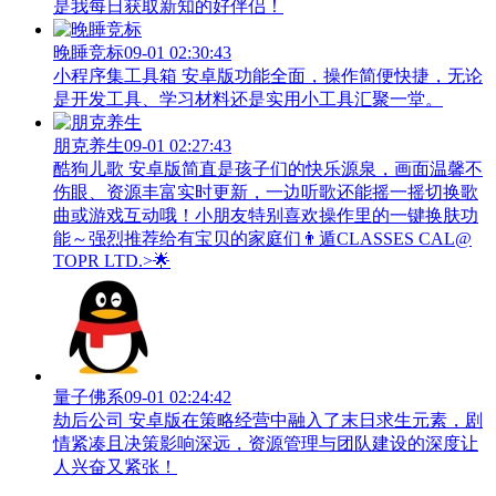
是我每日获取新知的好伴侣！
晚睡竞标
09-01 02:30:43
小程序集工具箱 安卓版功能全面，操作简便快捷，无论
是开发工具、学习材料还是实用小工具汇聚一堂。
朋克养生
09-01 02:27:43
酷狗儿歌 安卓版简直是孩子们的快乐源泉，画面温馨不
伤眼、资源丰富实时更新，一边听歌还能摇一摇切换歌
曲或游戏互动哦！小朋友特别喜欢操作里的一键换肤功
能～强烈推荐给有宝贝的家庭们👨‍遁️CLASSES CAL@
TOPR LTD.>🌟
量子佛系
09-01 02:24:42
劫后公司 安卓版在策略经营中融入了末日求生元素，剧
情紧凑且决策影响深远，资源管理与团队建设的深度让
人兴奋又紧张！