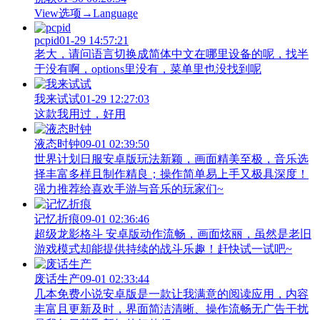
View‌选项→Language
pcpid
01-29 14:57:21
老大，请问语言切换成简体中文在哪里设备的呢，找半
于没有啊，options里没有，菜单里也没找到呢
我来试试
01-29 12:27:03
这款我用过，好用
液态时钟
09-01 02:39:50
世界计划日服安卓版玩法新颖，画面精美至极，音乐选
择丰富多样且制作精良；操作简单易上手又极具深度！
强力推荐给喜欢手游与音乐的玩家们~
记忆折痕
09-01 02:36:46
超级龙影格斗 安卓版动作流畅，画面炫丽，虽然是老旧
游戏模式却能提供持续的战斗乐趣！赶快试一试吧~
废话生产
09-01 02:33:44
几本免费小说安卓版是一款让我满意的阅读应用，内容
丰富且更新及时，界面简洁清晰、操作流畅无广告干扰