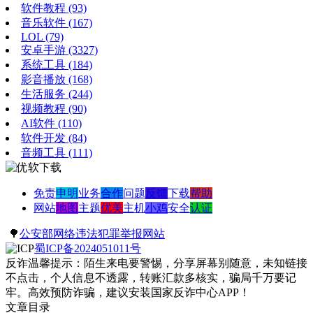
软件教程
(93)
音乐软件
(167)
LOL
(79)
安卓手游
(3327)
系统工具
(184)
影音播放
(168)
生活服务
(244)
视频教程
(90)
AI软件
(110)
软件开发
(84)
音频工具
(111)
免责
申明
业务
合作
问题
反馈
下载
帮助
网站
地图
主题
优美
主机
小鸡
安全
认证
🌳
公安部网络违法犯罪举报网站
蜀ICP备2024051011号
反诈温馨提示：陌生来电要警惕，分享屏幕别随意，未知链接
不点击，个人信息不透露，转账汇款多核实，骗局千万要记
牢。高效预防诈骗，建议安装国家反诈中心APP！
文章目录