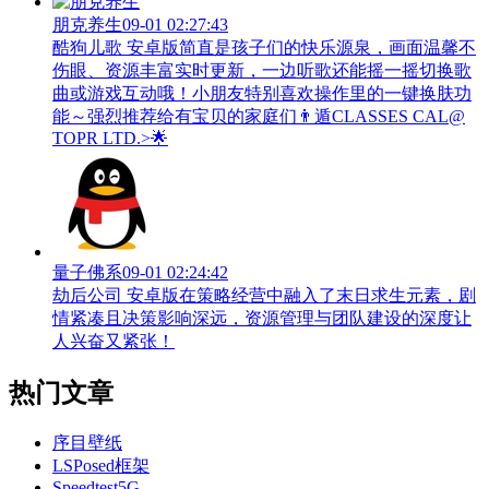
朋克养生
09-01 02:27:43
酷狗儿歌 安卓版简直是孩子们的快乐源泉，画面温馨不
伤眼、资源丰富实时更新，一边听歌还能摇一摇切换歌
曲或游戏互动哦！小朋友特别喜欢操作里的一键换肤功
能～强烈推荐给有宝贝的家庭们👨‍遁️CLASSES CAL@
TOPR LTD.>🌟
量子佛系
09-01 02:24:42
劫后公司 安卓版在策略经营中融入了末日求生元素，剧
情紧凑且决策影响深远，资源管理与团队建设的深度让
人兴奋又紧张！
热门文章
序目壁纸
LSPosed框架
Speedtest5G