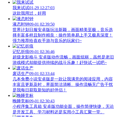
我来试试
01-29 12:27:03
这款我用过，好用
液态时钟
09-01 02:39:50
世界计划日服安卓版玩法新颖，画面精美至极，音乐选
择丰富多样且制作精良；操作简单易上手又极具深度！
强力推荐给喜欢手游与音乐的玩家们~
记忆折痕
09-01 02:36:46
超级龙影格斗 安卓版动作流畅，画面炫丽，虽然是老旧
游戏模式却能提供持续的战斗乐趣！赶快试一试吧~
废话生产
09-01 02:33:44
几本免费小说安卓版是一款让我满意的阅读应用，内容
丰富且更新及时，界面简洁清晰、操作流畅无广告干扰
是我每日获取新知的好伴侣！
晚睡竞标
09-01 02:30:43
小程序集工具箱 安卓版功能全面，操作简便快捷，无论
是开发工具、学习材料还是实用小工具汇聚一堂。