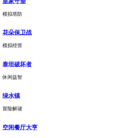
皇家守望
模拟塔防
花朵保卫战
模拟经营
泰坦破坏者
休闲益智
绿水镇
冒险解谜
空闲餐厅大亨