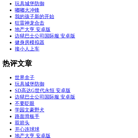
玩具城堡防御
嘟嘟大冲锋
我的孩子新的开始
狂雷神龙合击
地产大亨 安卓版
边狱巴士公司国际服 安卓版
健身房模拟器
接小人上车
热评文章
世界盒子
玩具城堡防御
SD高达G世代永恒 安卓版
边狱巴士公司国际服 安卓版
不要眨眼
学园文豪野犬
路面滑板手
双箭头
开心连球球
地产大亨 安卓版