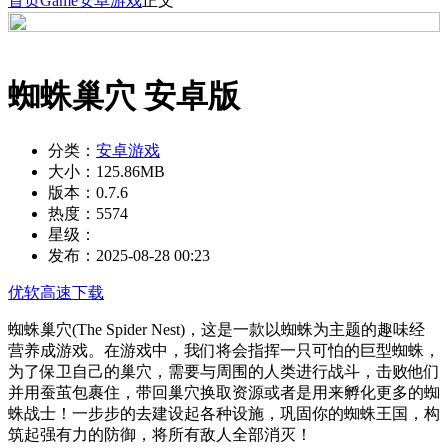
首页
Game
安卓游戏
正文
蜘蛛巢穴 安卓版
分类：
安卓游戏
大小：
125.86MB
版本：
0.7.6
热度：
5574
星级：
发布：
2025-08-28 00:23
优软高速下载
蜘蛛巢穴(The Spider Nest)，这是一款以蜘蛛为主题的趣味经
营养成游戏。在游戏中，我们将会指挥一只可怕的巨型蜘蛛，
为了保卫自己的巢穴，需要与周围的人类进行战斗，击败他们
并用蚕茧包裹住，带回巢穴换取资源或者是用来孵化更多的蜘
蛛战士！一步步的去建设起各种设施，巩固你的蜘蛛王国，构
筑起强有力的防御，将所有敌人全部消灭！