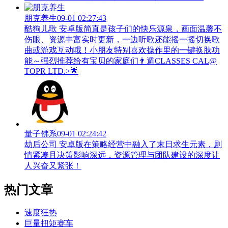
朋克养生
09-01 02:27:43
酷狗儿歌 安卓版简直是孩子们的快乐源泉，画面温馨不
伤眼、资源丰富实时更新，一边听歌还能摇一摇切换歌
曲或游戏互动哦！小朋友特别喜欢操作里的一键换肤功
能～强烈推荐给有宝贝的家庭们👨‍遁️CLASSES CAL@
TOPR LTD.>🌟
量子佛系
09-01 02:24:42
劫后公司 安卓版在策略经营中融入了末日求生元素，剧
情紧凑且决策影响深远，资源管理与团队建设的深度让
人兴奋又紧张！
热门文章
速度狂热
巨量扭矩赛车