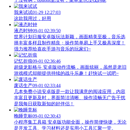
于没有啊，options里没有，菜单里也没找到呢
我来试试
01-29 12:27:03
这款我用过，好用
液态时钟
09-01 02:39:50
世界计划日服安卓版玩法新颖，画面精美至极，音乐选
择丰富多样且制作精良；操作简单易上手又极具深度！
强力推荐给喜欢手游与音乐的玩家们~
记忆折痕
09-01 02:36:46
超级龙影格斗 安卓版动作流畅，画面炫丽，虽然是老旧
游戏模式却能提供持续的战斗乐趣！赶快试一试吧~
废话生产
09-01 02:33:44
几本免费小说安卓版是一款让我满意的阅读应用，内容
丰富且更新及时，界面简洁清晰、操作流畅无广告干扰
是我每日获取新知的好伴侣！
晚睡竞标
09-01 02:30:43
小程序集工具箱 安卓版功能全面，操作简便快捷，无论
是开发工具、学习材料还是实用小工具汇聚一堂。