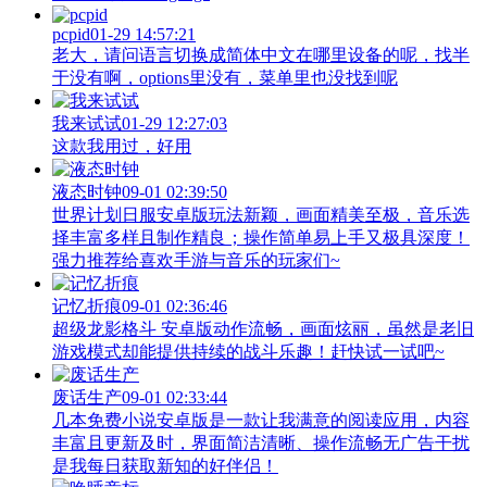
pcpid
01-29 14:57:21
老大，请问语言切换成简体中文在哪里设备的呢，找半
于没有啊，options里没有，菜单里也没找到呢
我来试试
01-29 12:27:03
这款我用过，好用
液态时钟
09-01 02:39:50
世界计划日服安卓版玩法新颖，画面精美至极，音乐选
择丰富多样且制作精良；操作简单易上手又极具深度！
强力推荐给喜欢手游与音乐的玩家们~
记忆折痕
09-01 02:36:46
超级龙影格斗 安卓版动作流畅，画面炫丽，虽然是老旧
游戏模式却能提供持续的战斗乐趣！赶快试一试吧~
废话生产
09-01 02:33:44
几本免费小说安卓版是一款让我满意的阅读应用，内容
丰富且更新及时，界面简洁清晰、操作流畅无广告干扰
是我每日获取新知的好伴侣！