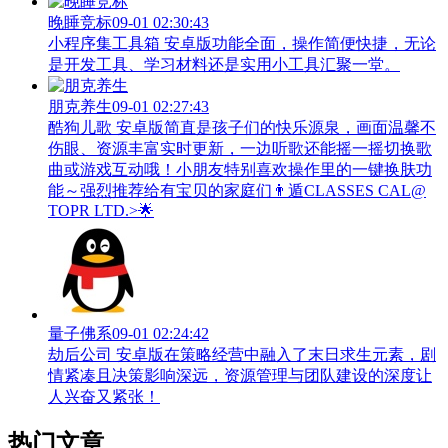
晚睡竞标
09-01 02:30:43
小程序集工具箱 安卓版功能全面，操作简便快捷，无论
是开发工具、学习材料还是实用小工具汇聚一堂。
朋克养生
09-01 02:27:43
酷狗儿歌 安卓版简直是孩子们的快乐源泉，画面温馨不
伤眼、资源丰富实时更新，一边听歌还能摇一摇切换歌
曲或游戏互动哦！小朋友特别喜欢操作里的一键换肤功
能～强烈推荐给有宝贝的家庭们👨‍遁️CLASSES CAL@
TOPR LTD.>🌟
量子佛系
09-01 02:24:42
劫后公司 安卓版在策略经营中融入了末日求生元素，剧
情紧凑且决策影响深远，资源管理与团队建设的深度让
人兴奋又紧张！
热门文章