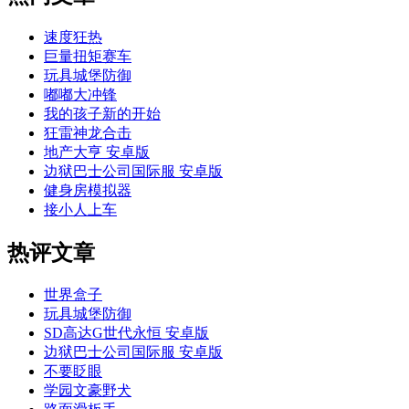
速度狂热
巨量扭矩赛车
玩具城堡防御
嘟嘟大冲锋
我的孩子新的开始
狂雷神龙合击
地产大亨 安卓版
边狱巴士公司国际服 安卓版
健身房模拟器
接小人上车
热评文章
世界盒子
玩具城堡防御
SD高达G世代永恒 安卓版
边狱巴士公司国际服 安卓版
不要眨眼
学园文豪野犬