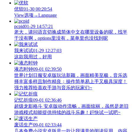
优软
01-30 00:20:54
View‌选项→Language
pcpid
01-29 14:57:21
老大，请问语言切换成简体中文在哪里设备的呢，找半
于没有啊，options里没有，菜单里也没找到呢
我来试试
01-29 12:27:03
这款我用过，好用
液态时钟
09-01 02:39:50
世界计划日服安卓版玩法新颖，画面精美至极，音乐选
择丰富多样且制作精良；操作简单易上手又极具深度！
强力推荐给喜欢手游与音乐的玩家们~
记忆折痕
09-01 02:36:46
超级龙影格斗 安卓版动作流畅，画面炫丽，虽然是老旧
游戏模式却能提供持续的战斗乐趣！赶快试一试吧~
废话生产
09-01 02:33:44
几本免费小说安卓版是一款让我满意的阅读应用，内容