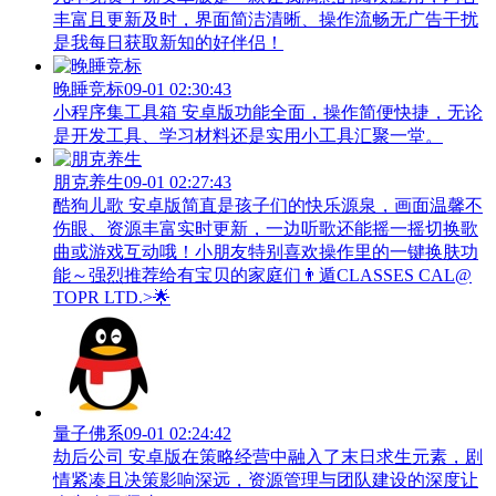
丰富且更新及时，界面简洁清晰、操作流畅无广告干扰
是我每日获取新知的好伴侣！
晚睡竞标
09-01 02:30:43
小程序集工具箱 安卓版功能全面，操作简便快捷，无论
是开发工具、学习材料还是实用小工具汇聚一堂。
朋克养生
09-01 02:27:43
酷狗儿歌 安卓版简直是孩子们的快乐源泉，画面温馨不
伤眼、资源丰富实时更新，一边听歌还能摇一摇切换歌
曲或游戏互动哦！小朋友特别喜欢操作里的一键换肤功
能～强烈推荐给有宝贝的家庭们👨‍遁️CLASSES CAL@
TOPR LTD.>🌟
量子佛系
09-01 02:24:42
劫后公司 安卓版在策略经营中融入了末日求生元素，剧
情紧凑且决策影响深远，资源管理与团队建设的深度让