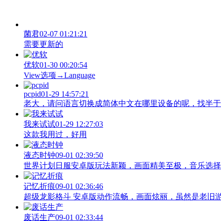
菌君
02-07 01:21:21
需要更新的
优软
01-30 00:20:54
View‌选项→Language
pcpid
01-29 14:57:21
老大，请问语言切换成简体中文在哪里设备的呢，找半于没有
我来试试
01-29 12:27:03
这款我用过，好用
液态时钟
09-01 02:39:50
世界计划日服安卓版玩法新颖，画面精美至极，音乐选择
记忆折痕
09-01 02:36:46
超级龙影格斗 安卓版动作流畅，画面炫丽，虽然是老旧
废话生产
09-01 02:33:44