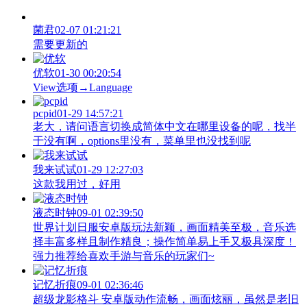
菌君
02-07 01:21:21
需要更新的
优软
01-30 00:20:54
View‌选项→Language
pcpid
01-29 14:57:21
老大，请问语言切换成简体中文在哪里设备的呢，找半
于没有啊，options里没有，菜单里也没找到呢
我来试试
01-29 12:27:03
这款我用过，好用
液态时钟
09-01 02:39:50
世界计划日服安卓版玩法新颖，画面精美至极，音乐选
择丰富多样且制作精良；操作简单易上手又极具深度！
强力推荐给喜欢手游与音乐的玩家们~
记忆折痕
09-01 02:36:46
超级龙影格斗 安卓版动作流畅，画面炫丽，虽然是老旧