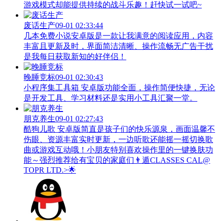
游戏模式却能提供持续的战斗乐趣！赶快试一试吧~
废话生产
09-01 02:33:44
几本免费小说安卓版是一款让我满意的阅读应用，内容
丰富且更新及时，界面简洁清晰、操作流畅无广告干扰
是我每日获取新知的好伴侣！
晚睡竞标
09-01 02:30:43
小程序集工具箱 安卓版功能全面，操作简便快捷，无论
是开发工具、学习材料还是实用小工具汇聚一堂。
朋克养生
09-01 02:27:43
酷狗儿歌 安卓版简直是孩子们的快乐源泉，画面温馨不
伤眼、资源丰富实时更新，一边听歌还能摇一摇切换歌
曲或游戏互动哦！小朋友特别喜欢操作里的一键换肤功
能～强烈推荐给有宝贝的家庭们👨‍遁️CLASSES CAL@
TOPR LTD.>🌟