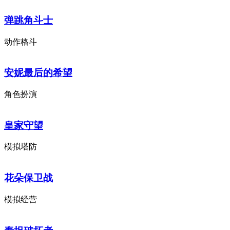
弹跳角斗士
动作格斗
安妮最后的希望
角色扮演
皇家守望
模拟塔防
花朵保卫战
模拟经营