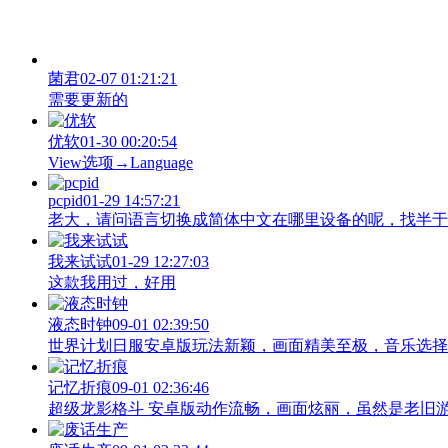
菌君
02-07 01:21:21
需要更新的
优软
01-30 00:20:54
View‌选项→Language
pcpid
01-29 14:57:21
老大，请问语言切换成简体中文在哪里设备的呢，找半于没有
我来试试
01-29 12:27:03
这款我用过，好用
液态时钟
09-01 02:39:50
世界计划日服安卓版玩法新颖，画面精美至极，音乐选择
记忆折痕
09-01 02:36:46
超级龙影格斗 安卓版动作流畅，画面炫丽，虽然是老旧