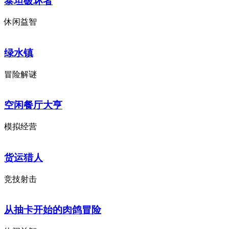
泰坦破坏者
休闲益智
绿水镇
冒险解谜
空闲餐厅大亨
模拟经营
货运猎人
竞技射击
从抽卡开始的肉鸽冒险