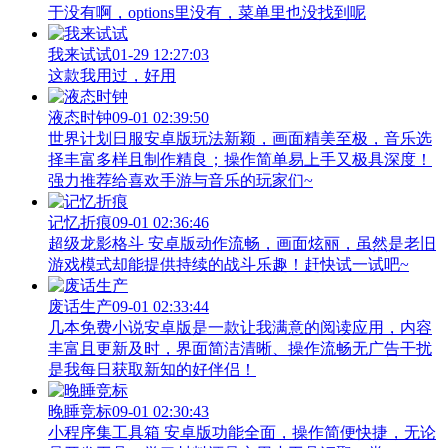
于没有啊，options里没有，菜单里也没找到呢
我来试试
01-29 12:27:03
这款我用过，好用
液态时钟
09-01 02:39:50
世界计划日服安卓版玩法新颖，画面精美至极，音乐选
择丰富多样且制作精良；操作简单易上手又极具深度！
强力推荐给喜欢手游与音乐的玩家们~
记忆折痕
09-01 02:36:46
超级龙影格斗 安卓版动作流畅，画面炫丽，虽然是老旧
游戏模式却能提供持续的战斗乐趣！赶快试一试吧~
废话生产
09-01 02:33:44
几本免费小说安卓版是一款让我满意的阅读应用，内容
丰富且更新及时，界面简洁清晰、操作流畅无广告干扰
是我每日获取新知的好伴侣！
晚睡竞标
09-01 02:30:43
小程序集工具箱 安卓版功能全面，操作简便快捷，无论