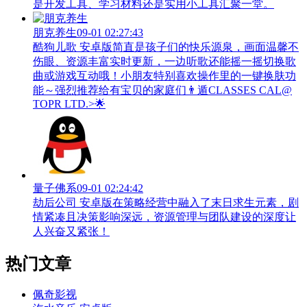
是开发工具、学习材料还是实用小工具汇聚一堂。
朋克养生
09-01 02:27:43
酷狗儿歌 安卓版简直是孩子们的快乐源泉，画面温馨不
伤眼、资源丰富实时更新，一边听歌还能摇一摇切换歌
曲或游戏互动哦！小朋友特别喜欢操作里的一键换肤功
能～强烈推荐给有宝贝的家庭们👨‍遁️CLASSES CAL@
TOPR LTD.>🌟
量子佛系
09-01 02:24:42
劫后公司 安卓版在策略经营中融入了末日求生元素，剧
情紧凑且决策影响深远，资源管理与团队建设的深度让
人兴奋又紧张！
热门文章
佩奇影视