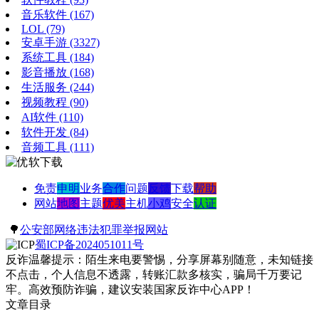
音乐软件
(167)
LOL
(79)
安卓手游
(3327)
系统工具
(184)
影音播放
(168)
生活服务
(244)
视频教程
(90)
AI软件
(110)
软件开发
(84)
音频工具
(111)
免责
申明
业务
合作
问题
反馈
下载
帮助
网站
地图
主题
优美
主机
小鸡
安全
认证
🌳
公安部网络违法犯罪举报网站
蜀ICP备2024051011号
反诈温馨提示：陌生来电要警惕，分享屏幕别随意，未知链接
不点击，个人信息不透露，转账汇款多核实，骗局千万要记
牢。高效预防诈骗，建议安装国家反诈中心APP！
文章目录