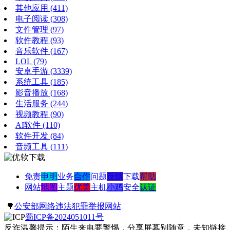
其他应用
(411)
电子阅读
(308)
文件管理
(97)
软件教程
(93)
音乐软件
(167)
LOL
(79)
安卓手游
(3339)
系统工具
(185)
影音播放
(168)
生活服务
(244)
视频教程
(90)
AI软件
(110)
软件开发
(84)
音频工具
(111)
免责
申明
业务
合作
问题
反馈
下载
帮助
网站
地图
主题
优美
主机
小鸡
安全
认证
🌳
公安部网络违法犯罪举报网站
蜀ICP备2024051011号
反诈温馨提示：陌生来电要警惕，分享屏幕别随意，未知链接