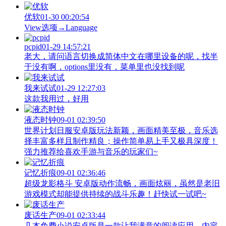
优软
01-30 00:20:54
View‌选项→Language
pcpid
01-29 14:57:21
老大，请问语言切换成简体中文在哪里设备的呢，找半
于没有啊，options里没有，菜单里也没找到呢
我来试试
01-29 12:27:03
这款我用过，好用
液态时钟
09-01 02:39:50
世界计划日服安卓版玩法新颖，画面精美至极，音乐选
择丰富多样且制作精良；操作简单易上手又极具深度！
强力推荐给喜欢手游与音乐的玩家们~
记忆折痕
09-01 02:36:46
超级龙影格斗 安卓版动作流畅，画面炫丽，虽然是老旧
游戏模式却能提供持续的战斗乐趣！赶快试一试吧~
废话生产
09-01 02:33:44
几本免费小说安卓版是一款让我满意的阅读应用，内容