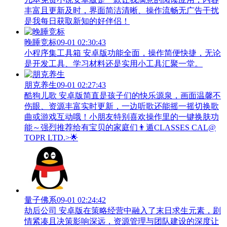
丰富且更新及时，界面简洁清晰、操作流畅无广告干扰
是我每日获取新知的好伴侣！
晚睡竞标
09-01 02:30:43
小程序集工具箱 安卓版功能全面，操作简便快捷，无论
是开发工具、学习材料还是实用小工具汇聚一堂。
朋克养生
09-01 02:27:43
酷狗儿歌 安卓版简直是孩子们的快乐源泉，画面温馨不
伤眼、资源丰富实时更新，一边听歌还能摇一摇切换歌
曲或游戏互动哦！小朋友特别喜欢操作里的一键换肤功
能～强烈推荐给有宝贝的家庭们👨‍遁️CLASSES CAL@
TOPR LTD.>🌟
量子佛系
09-01 02:24:42
劫后公司 安卓版在策略经营中融入了末日求生元素，剧
情紧凑且决策影响深远，资源管理与团队建设的深度让