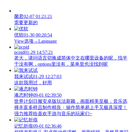
菌君
02-07 01:21:21
需要更新的
优软
01-30 00:20:54
View‌选项→Language
pcpid
01-29 14:57:21
老大，请问语言切换成简体中文在哪里设备的呢，找半
于没有啊，options里没有，菜单里也没找到呢
我来试试
01-29 12:27:03
这款我用过，好用
液态时钟
09-01 02:39:50
世界计划日服安卓版玩法新颖，画面精美至极，音乐选
择丰富多样且制作精良；操作简单易上手又极具深度！
强力推荐给喜欢手游与音乐的玩家们~
记忆折痕
09-01 02:36:46