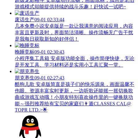
超级龙影格斗 安卓版动作流畅，画面炫丽，虽然是老旧
游戏模式却能提供持续的战斗乐趣！赶快试一试吧~
废话生产
09-01 02:33:44
几本免费小说安卓版是一款让我满意的阅读应用，内容
丰富且更新及时，界面简洁清晰、操作流畅无广告干扰
是我每日获取新知的好伴侣！
晚睡竞标
09-01 02:30:43
小程序集工具箱 安卓版功能全面，操作简便快捷，无论
是开发工具、学习材料还是实用小工具汇聚一堂。
朋克养生
09-01 02:27:43
酷狗儿歌 安卓版简直是孩子们的快乐源泉，画面温馨不
伤眼、资源丰富实时更新，一边听歌还能摇一摇切换歌
曲或游戏互动哦！小朋友特别喜欢操作里的一键换肤功
能～强烈推荐给有宝贝的家庭们👨‍遁️CLASSES CAL@
TOPR LTD.>🌟