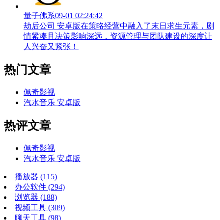
量子佛系
09-01 02:24:42
劫后公司 安卓版在策略经营中融入了末日求生元素，剧
情紧凑且决策影响深远，资源管理与团队建设的深度让
人兴奋又紧张！
热门文章
佩奇影视
汽水音乐 安卓版
热评文章
佩奇影视
汽水音乐 安卓版
播放器
(115)
办公软件
(294)
浏览器
(188)
视频工具
(309)
聊天工具
(98)