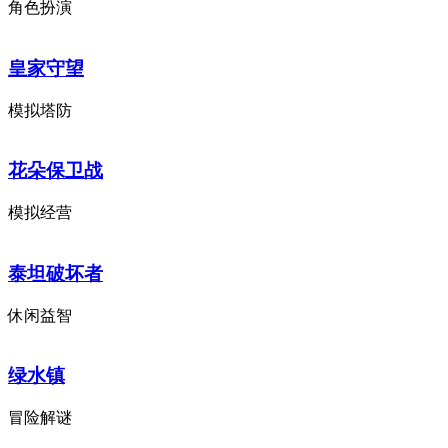
角色扮演
皇家守望
模拟塔防
花朵保卫战
模拟经营
泰坦破坏者
休闲益智
绿水镇
冒险解谜