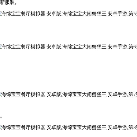
得新服装。
量。