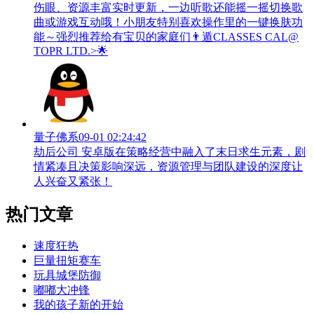
伤眼、资源丰富实时更新，一边听歌还能摇一摇切换歌
曲或游戏互动哦！小朋友特别喜欢操作里的一键换肤功
能～强烈推荐给有宝贝的家庭们👨‍遁️CLASSES CAL@
TOPR LTD.>🌟
量子佛系
09-01 02:24:42
劫后公司 安卓版在策略经营中融入了末日求生元素，剧
情紧凑且决策影响深远，资源管理与团队建设的深度让
人兴奋又紧张！
热门文章
速度狂热
巨量扭矩赛车
玩具城堡防御
嘟嘟大冲锋
我的孩子新的开始