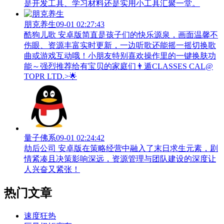
是开发工具、学习材料还是实用小工具汇聚一堂。
朋克养生
09-01 02:27:43
酷狗儿歌 安卓版简直是孩子们的快乐源泉，画面温馨不
伤眼、资源丰富实时更新，一边听歌还能摇一摇切换歌
曲或游戏互动哦！小朋友特别喜欢操作里的一键换肤功
能～强烈推荐给有宝贝的家庭们👨‍遁️CLASSES CAL@
TOPR LTD.>🌟
量子佛系
09-01 02:24:42
劫后公司 安卓版在策略经营中融入了末日求生元素，剧
情紧凑且决策影响深远，资源管理与团队建设的深度让
人兴奋又紧张！
热门文章
速度狂热