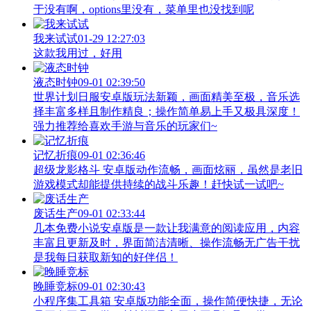
于没有啊，options里没有，菜单里也没找到呢
我来试试
01-29 12:27:03
这款我用过，好用
液态时钟
09-01 02:39:50
世界计划日服安卓版玩法新颖，画面精美至极，音乐选
择丰富多样且制作精良；操作简单易上手又极具深度！
强力推荐给喜欢手游与音乐的玩家们~
记忆折痕
09-01 02:36:46
超级龙影格斗 安卓版动作流畅，画面炫丽，虽然是老旧
游戏模式却能提供持续的战斗乐趣！赶快试一试吧~
废话生产
09-01 02:33:44
几本免费小说安卓版是一款让我满意的阅读应用，内容
丰富且更新及时，界面简洁清晰、操作流畅无广告干扰
是我每日获取新知的好伴侣！
晚睡竞标
09-01 02:30:43
小程序集工具箱 安卓版功能全面，操作简便快捷，无论