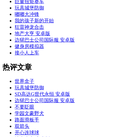
巨量扭矩赛车
玩具城堡防御
嘟嘟大冲锋
我的孩子新的开始
狂雷神龙合击
地产大亨 安卓版
边狱巴士公司国际服 安卓版
健身房模拟器
接小人上车
热评文章
世界盒子
玩具城堡防御
SD高达G世代永恒 安卓版
边狱巴士公司国际服 安卓版
不要眨眼
学园文豪野犬
路面滑板手
双箭头
开心连球球