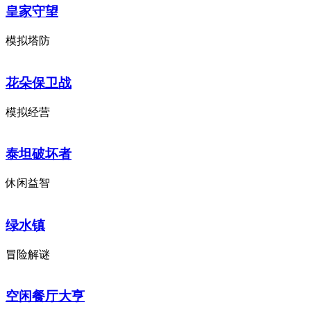
皇家守望
模拟塔防
花朵保卫战
模拟经营
泰坦破坏者
休闲益智
绿水镇
冒险解谜
空闲餐厅大亨