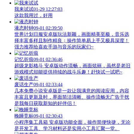
我来试试
01-29 12:27:03
这款我用过，好用
液态时钟
09-01 02:39:50
世界计划日服安卓版玩法新颖，画面精美至极，音乐选
择丰富多样且制作精良；操作简单易上手又极具深度！
强力推荐给喜欢手游与音乐的玩家们~
记忆折痕
09-01 02:36:46
超级龙影格斗 安卓版动作流畅，画面炫丽，虽然是老旧
游戏模式却能提供持续的战斗乐趣！赶快试一试吧~
废话生产
09-01 02:33:44
几本免费小说安卓版是一款让我满意的阅读应用，内容
丰富且更新及时，界面简洁清晰、操作流畅无广告干扰
是我每日获取新知的好伴侣！
晚睡竞标
09-01 02:30:43
小程序集工具箱 安卓版功能全面，操作简便快捷，无论
是开发工具、学习材料还是实用小工具汇聚一堂。