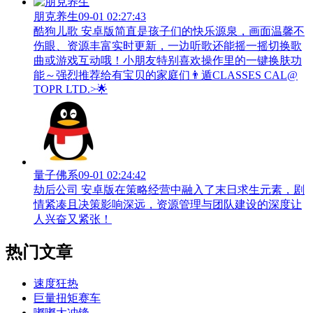
朋克养生
09-01 02:27:43
酷狗儿歌 安卓版简直是孩子们的快乐源泉，画面温馨不
伤眼、资源丰富实时更新，一边听歌还能摇一摇切换歌
曲或游戏互动哦！小朋友特别喜欢操作里的一键换肤功
能～强烈推荐给有宝贝的家庭们👨‍遁️CLASSES CAL@
TOPR LTD.>🌟
量子佛系
09-01 02:24:42
劫后公司 安卓版在策略经营中融入了末日求生元素，剧
情紧凑且决策影响深远，资源管理与团队建设的深度让
人兴奋又紧张！
热门文章
速度狂热
巨量扭矩赛车
嘟嘟大冲锋