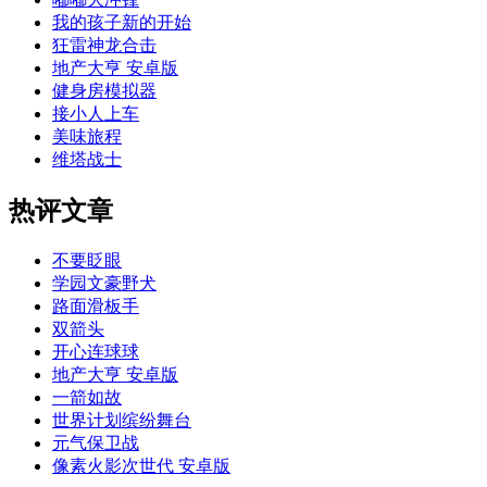
我的孩子新的开始
狂雷神龙合击
地产大亨 安卓版
健身房模拟器
接小人上车
美味旅程
维塔战士
热评文章
不要眨眼
学园文豪野犬
路面滑板手
双箭头
开心连球球
地产大亨 安卓版
一箭如故
世界计划缤纷舞台
元气保卫战
像素火影次世代 安卓版