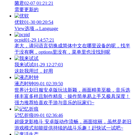
菌君
02-07 01:21:21
需要更新的
优软
01-30 00:20:54
View‌选项→Language
pcpid
01-29 14:57:21
老大，请问语言切换成简体中文在哪里设备的呢，找半
于没有啊，options里没有，菜单里也没找到呢
我来试试
01-29 12:27:03
这款我用过，好用
液态时钟
09-01 02:39:50
世界计划日服安卓版玩法新颖，画面精美至极，音乐选
择丰富多样且制作精良；操作简单易上手又极具深度！
强力推荐给喜欢手游与音乐的玩家们~
记忆折痕
09-01 02:36:46
超级龙影格斗 安卓版动作流畅，画面炫丽，虽然是老旧
游戏模式却能提供持续的战斗乐趣！赶快试一试吧~