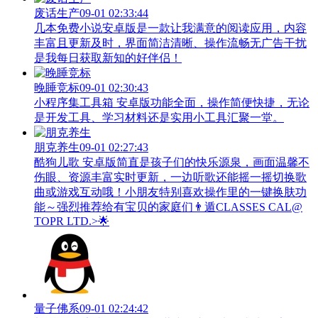
废话生产
09-01 02:33:44
几本免费小说安卓版是一款让我满意的阅读应用，内容
丰富且更新及时，界面简洁清晰、操作流畅无广告干扰
是我每日获取新知的好伴侣！
晚睡竞标
09-01 02:30:43
小程序集工具箱 安卓版功能全面，操作简便快捷，无论
是开发工具、学习材料还是实用小工具汇聚一堂。
朋克养生
09-01 02:27:43
酷狗儿歌 安卓版简直是孩子们的快乐源泉，画面温馨不
伤眼、资源丰富实时更新，一边听歌还能摇一摇切换歌
曲或游戏互动哦！小朋友特别喜欢操作里的一键换肤功
能～强烈推荐给有宝贝的家庭们👨‍遁️CLASSES CAL@
TOPR LTD.>🌟
量子佛系
09-01 02:24:42