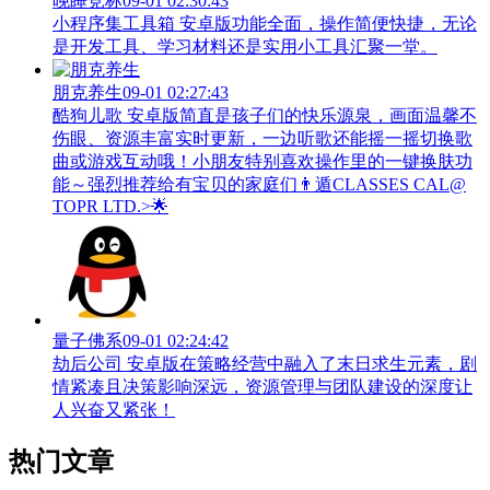
晚睡竞标
09-01 02:30:43
小程序集工具箱 安卓版功能全面，操作简便快捷，无论
是开发工具、学习材料还是实用小工具汇聚一堂。
朋克养生
09-01 02:27:43
酷狗儿歌 安卓版简直是孩子们的快乐源泉，画面温馨不
伤眼、资源丰富实时更新，一边听歌还能摇一摇切换歌
曲或游戏互动哦！小朋友特别喜欢操作里的一键换肤功
能～强烈推荐给有宝贝的家庭们👨‍遁️CLASSES CAL@
TOPR LTD.>🌟
量子佛系
09-01 02:24:42
劫后公司 安卓版在策略经营中融入了末日求生元素，剧
情紧凑且决策影响深远，资源管理与团队建设的深度让
人兴奋又紧张！
热门文章