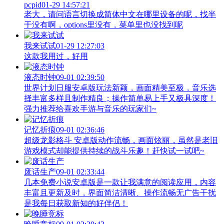
pcpid
01-29 14:57:21
老大，请问语言切换成简体中文在哪里设备的呢，找半
于没有啊，options里没有，菜单里也没找到呢
我来试试
01-29 12:27:03
这款我用过，好用
液态时钟
09-01 02:39:50
世界计划日服安卓版玩法新颖，画面精美至极，音乐选
择丰富多样且制作精良；操作简单易上手又极具深度！
强力推荐给喜欢手游与音乐的玩家们~
记忆折痕
09-01 02:36:46
超级龙影格斗 安卓版动作流畅，画面炫丽，虽然是老旧
游戏模式却能提供持续的战斗乐趣！赶快试一试吧~
废话生产
09-01 02:33:44
几本免费小说安卓版是一款让我满意的阅读应用，内容
丰富且更新及时，界面简洁清晰、操作流畅无广告干扰
是我每日获取新知的好伴侣！