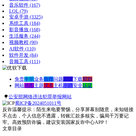
音乐软件
(167)
LOL
(79)
安卓手游
(3325)
系统工具
(184)
影音播放
(168)
生活服务
(244)
视频教程
(90)
AI软件
(110)
软件开发
(84)
音频工具
(111)
免责
申明
业务
合作
问题
反馈
下载
帮助
网站
地图
主题
优美
主机
小鸡
安全
认证
🌳
公安部网络违法犯罪举报网站
蜀ICP备2024051011号
反诈温馨提示：陌生来电要警惕，分享屏幕别随意，未知链接
不点击，个人信息不透露，转账汇款多核实，骗局千万要记
牢。高效预防诈骗，建议安装国家反诈中心APP！
文章目录