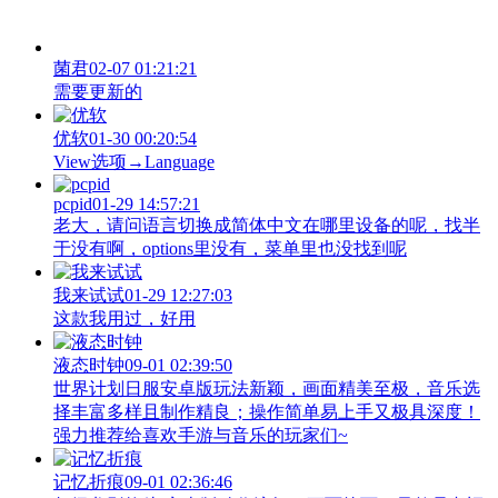
菌君
02-07 01:21:21
需要更新的
优软
01-30 00:20:54
View‌选项→Language
pcpid
01-29 14:57:21
老大，请问语言切换成简体中文在哪里设备的呢，找半
于没有啊，options里没有，菜单里也没找到呢
我来试试
01-29 12:27:03
这款我用过，好用
液态时钟
09-01 02:39:50
世界计划日服安卓版玩法新颖，画面精美至极，音乐选
择丰富多样且制作精良；操作简单易上手又极具深度！
强力推荐给喜欢手游与音乐的玩家们~
记忆折痕
09-01 02:36:46