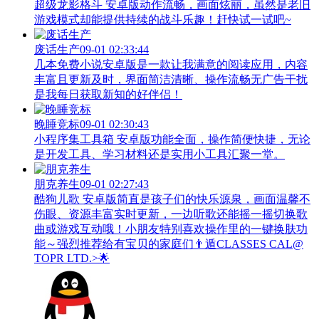
超级龙影格斗 安卓版动作流畅，画面炫丽，虽然是老旧
游戏模式却能提供持续的战斗乐趣！赶快试一试吧~
废话生产
09-01 02:33:44
几本免费小说安卓版是一款让我满意的阅读应用，内容
丰富且更新及时，界面简洁清晰、操作流畅无广告干扰
是我每日获取新知的好伴侣！
晚睡竞标
09-01 02:30:43
小程序集工具箱 安卓版功能全面，操作简便快捷，无论
是开发工具、学习材料还是实用小工具汇聚一堂。
朋克养生
09-01 02:27:43
酷狗儿歌 安卓版简直是孩子们的快乐源泉，画面温馨不
伤眼、资源丰富实时更新，一边听歌还能摇一摇切换歌
曲或游戏互动哦！小朋友特别喜欢操作里的一键换肤功
能～强烈推荐给有宝贝的家庭们👨‍遁️CLASSES CAL@
TOPR LTD.>🌟