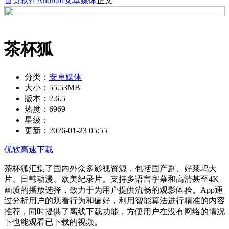
首页
软件
Android
安卓媒体
正文
茶杯狐
分类：
安卓媒体
大小：
55.53MB
版本：
2.6.5
热度：
6969
星级：
更新：
2026-01-23 05:55
优软高速下载
茶杯狐汇集了国内外众多影视资源，包括国产剧、好莱坞大
片、日韩动漫、欧美纪录片。支持多语言字幕和高清甚至4K
画质的播放选择，致力于为用户提供流畅的观影体验。App通
过分析用户的观看行为和偏好，利用智能算法进行精准的内容
推荐，同时提供了离线下载功能，方便用户在没有网络的情况
下也能观看已下载的视频。