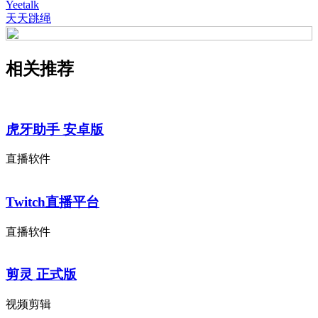
Yeetalk
天天跳绳
相关推荐
虎牙助手 安卓版
直播软件
Twitch直播平台
直播软件
剪灵 正式版
视频剪辑