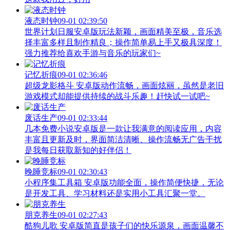
液态时钟
09-01 02:39:50
世界计划日服安卓版玩法新颖，画面精美至极，音乐选
择丰富多样且制作精良；操作简单易上手又极具深度！
强力推荐给喜欢手游与音乐的玩家们~
记忆折痕
09-01 02:36:46
超级龙影格斗 安卓版动作流畅，画面炫丽，虽然是老旧
游戏模式却能提供持续的战斗乐趣！赶快试一试吧~
废话生产
09-01 02:33:44
几本免费小说安卓版是一款让我满意的阅读应用，内容
丰富且更新及时，界面简洁清晰、操作流畅无广告干扰
是我每日获取新知的好伴侣！
晚睡竞标
09-01 02:30:43
小程序集工具箱 安卓版功能全面，操作简便快捷，无论
是开发工具、学习材料还是实用小工具汇聚一堂。
朋克养生
09-01 02:27:43
酷狗儿歌 安卓版简直是孩子们的快乐源泉，画面温馨不