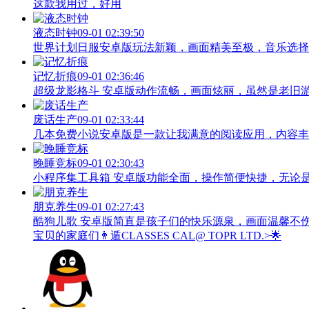
这款我用过，好用
液态时钟
09-01 02:39:50
世界计划日服安卓版玩法新颖，画面精美至极，音乐选择
记忆折痕
09-01 02:36:46
超级龙影格斗 安卓版动作流畅，画面炫丽，虽然是老旧
废话生产
09-01 02:33:44
几本免费小说安卓版是一款让我满意的阅读应用，内容丰
晚睡竞标
09-01 02:30:43
小程序集工具箱 安卓版功能全面，操作简便快捷，无论
朋克养生
09-01 02:27:43
酷狗儿歌 安卓版简直是孩子们的快乐源泉，画面温馨不
宝贝的家庭们👨‍遁️CLASSES CAL@ TOPR LTD.>🌟