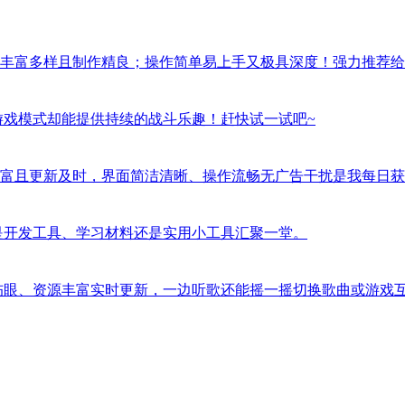
丰富多样且制作精良；操作简单易上手又极具深度！强力推荐给
游戏模式却能提供持续的战斗乐趣！赶快试一试吧~
富且更新及时，界面简洁清晰、操作流畅无广告干扰是我每日获
是开发工具、学习材料还是实用小工具汇聚一堂。
伤眼、资源丰富实时更新，一边听歌还能摇一摇切换歌曲或游戏