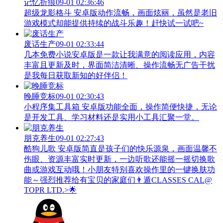
记忆折痕
09-01 02:36:46
超级龙影格斗 安卓版动作流畅，画面炫丽，虽然是老旧
游戏模式却能提供持续的战斗乐趣！赶快试一试吧~
废话生产
09-01 02:33:44
几本免费小说安卓版是一款让我满意的阅读应用，内容
丰富且更新及时，界面简洁清晰、操作流畅无广告干扰
是我每日获取新知的好伴侣！
晚睡竞标
09-01 02:30:43
小程序集工具箱 安卓版功能全面，操作简便快捷，无论
是开发工具、学习材料还是实用小工具汇聚一堂。
朋克养生
09-01 02:27:43
酷狗儿歌 安卓版简直是孩子们的快乐源泉，画面温馨不
伤眼、资源丰富实时更新，一边听歌还能摇一摇切换歌
曲或游戏互动哦！小朋友特别喜欢操作里的一键换肤功
能～强烈推荐给有宝贝的家庭们👨‍遁️CLASSES CAL@
TOPR LTD.>🌟