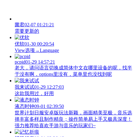
菌君
02-07 01:21:21
需要更新的
优软
01-30 00:20:54
View‌选项→Language
pcpid
01-29 14:57:21
老大，请问语言切换成简体中文在哪里设备的呢，找半
于没有啊，options里没有，菜单里也没找到呢
我来试试
01-29 12:27:03
这款我用过，好用
液态时钟
09-01 02:39:50
世界计划日服安卓版玩法新颖，画面精美至极，音乐选
择丰富多样且制作精良；操作简单易上手又极具深度！
强力推荐给喜欢手游与音乐的玩家们~