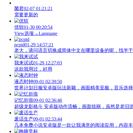
菌君
02-07 01:21:21
需要更新的
优软
01-30 00:20:54
View‌选项→Language
pcpid
01-29 14:57:21
老大，请问语言切换成简体中文在哪里设备的呢，找半于没有
我来试试
01-29 12:27:03
这款我用过，好用
液态时钟
09-01 02:39:50
世界计划日服安卓版玩法新颖，画面精美至极，音乐选择
记忆折痕
09-01 02:36:46
超级龙影格斗 安卓版动作流畅，画面炫丽，虽然是老旧
废话生产
09-01 02:33:44
几本免费小说安卓版是一款让我满意的阅读应用，内容丰