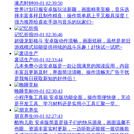
液态时钟
09-01 02:39:50
世界计划日服安卓版玩法新颖，画面精美至极，音乐选
择丰富多样且制作精良；操作简单易上手又极具深度！
强力推荐给喜欢手游与音乐的玩家们~
记忆折痕
09-01 02:36:46
超级龙影格斗 安卓版动作流畅，画面炫丽，虽然是老旧
游戏模式却能提供持续的战斗乐趣！赶快试一试吧~
废话生产
09-01 02:33:44
几本免费小说安卓版是一款让我满意的阅读应用，内容
丰富且更新及时，界面简洁清晰、操作流畅无广告干扰
是我每日获取新知的好伴侣！
晚睡竞标
09-01 02:30:43
小程序集工具箱 安卓版功能全面，操作简便快捷，无论
是开发工具、学习材料还是实用小工具汇聚一堂。
朋克养生
09-01 02:27:43
酷狗儿歌 安卓版简直是孩子们的快乐源泉，画面温馨不
伤眼、资源丰富实时更新，一边听歌还能摇一摇切换歌