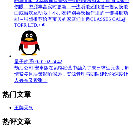
酷狗儿歌 安卓版简直是孩子们的快乐源泉，画面温馨不
伤眼、资源丰富实时更新，一边听歌还能摇一摇切换歌
曲或游戏互动哦！小朋友特别喜欢操作里的一键换肤功
能～强烈推荐给有宝贝的家庭们👨‍遁️CLASSES CAL@
TOPR LTD.>🌟
量子佛系
09-01 02:24:42
劫后公司 安卓版在策略经营中融入了末日求生元素，剧
情紧凑且决策影响深远，资源管理与团队建设的深度让
人兴奋又紧张！
热门文章
王牌天气
热评文章