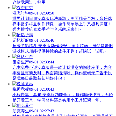
这款我用过，好用
液态时钟
09-01 02:39:50
世界计划日服安卓版玩法新颖，画面精美至极，音乐选
择丰富多样且制作精良；操作简单易上手又极具深度！
强力推荐给喜欢手游与音乐的玩家们~
记忆折痕
09-01 02:36:46
超级龙影格斗 安卓版动作流畅，画面炫丽，虽然是老旧
游戏模式却能提供持续的战斗乐趣！赶快试一试吧~
废话生产
09-01 02:33:44
几本免费小说安卓版是一款让我满意的阅读应用，内容
丰富且更新及时，界面简洁清晰、操作流畅无广告干扰
是我每日获取新知的好伴侣！
晚睡竞标
09-01 02:30:43
小程序集工具箱 安卓版功能全面，操作简便快捷，无论
是开发工具、学习材料还是实用小工具汇聚一堂。
朋克养生
09-01 02:27:43