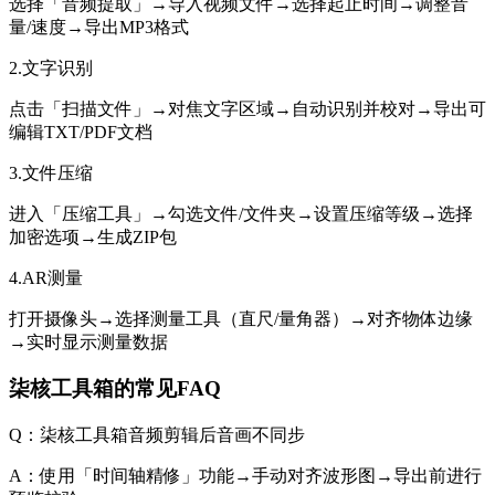
选择「音频提取」→导入视频文件→选择起止时间→调整音
量/速度→导出MP3格式
2.文字识别
点击「扫描文件」→对焦文字区域→自动识别并校对→导出可
编辑TXT/PDF文档
3.文件压缩
进入「压缩工具」→勾选文件/文件夹→设置压缩等级→选择
加密选项→生成ZIP包
4.AR测量
打开摄像头→选择测量工具（直尺/量角器）→对齐物体边缘
→实时显示测量数据
柒核工具箱的常见FAQ
Q：柒核工具箱音频剪辑后音画不同步
A：使用「时间轴精修」功能→手动对齐波形图→导出前进行