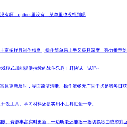
啊，options里没有，菜单里也没找到呢
丰富多样且制作精良；操作简单易上手又极具深度！强力推荐给
游戏模式却能提供持续的战斗乐趣！赶快试一试吧~
富且更新及时，界面简洁清晰、操作流畅无广告干扰是我每日获
是开发工具、学习材料还是实用小工具汇聚一堂。
伤眼、资源丰富实时更新，一边听歌还能摇一摇切换歌曲或游戏