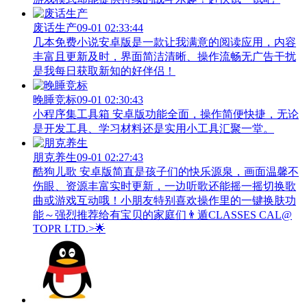
废话生产
09-01 02:33:44
几本免费小说安卓版是一款让我满意的阅读应用，内容
丰富且更新及时，界面简洁清晰、操作流畅无广告干扰
是我每日获取新知的好伴侣！
晚睡竞标
09-01 02:30:43
小程序集工具箱 安卓版功能全面，操作简便快捷，无论
是开发工具、学习材料还是实用小工具汇聚一堂。
朋克养生
09-01 02:27:43
酷狗儿歌 安卓版简直是孩子们的快乐源泉，画面温馨不
伤眼、资源丰富实时更新，一边听歌还能摇一摇切换歌
曲或游戏互动哦！小朋友特别喜欢操作里的一键换肤功
能～强烈推荐给有宝贝的家庭们👨‍遁️CLASSES CAL@
TOPR LTD.>🌟