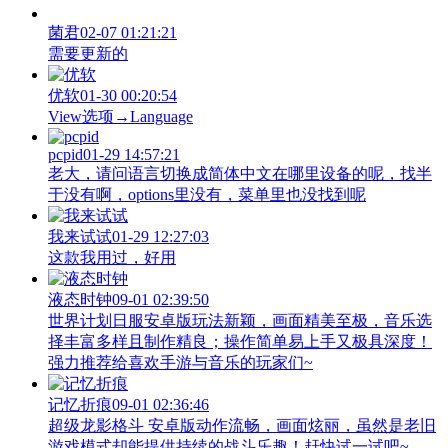
菌君
02-07 01:21:21
需要更新的
优软
01-30 00:20:54
View‌选项→Language
pcpid
01-29 14:57:21
老大，请问语言切换成简体中文在哪里设备的呢，找半
于没有啊，options里没有，菜单里也没找到呢
我来试试
01-29 12:27:03
这款我用过，好用
液态时钟
09-01 02:39:50
世界计划日服安卓版玩法新颖，画面精美至极，音乐选
择丰富多样且制作精良；操作简单易上手又极具深度！
强力推荐给喜欢手游与音乐的玩家们~
记忆折痕
09-01 02:36:46
超级龙影格斗 安卓版动作流畅，画面炫丽，虽然是老旧
游戏模式却能提供持续的战斗乐趣！赶快试一试吧~