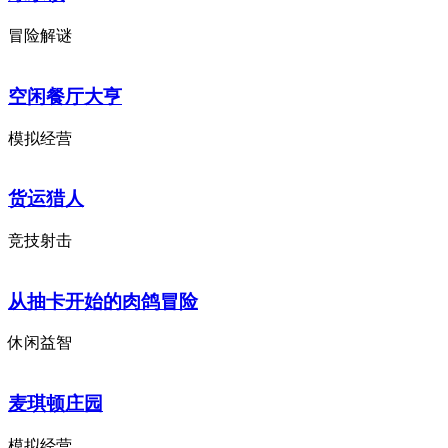
冒险解谜
空闲餐厅大亨
模拟经营
货运猎人
竞技射击
从抽卡开始的肉鸽冒险
休闲益智
麦琪顿庄园
模拟经营