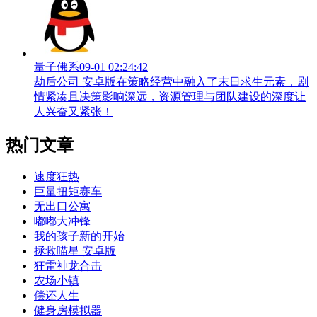
量子佛系
09-01 02:24:42
劫后公司 安卓版在策略经营中融入了末日求生元素，剧
情紧凑且决策影响深远，资源管理与团队建设的深度让
人兴奋又紧张！
热门文章
速度狂热
巨量扭矩赛车
无出口公寓
嘟嘟大冲锋
我的孩子新的开始
拯救喵星 安卓版
狂雷神龙合击
农场小镇
偿还人生
健身房模拟器