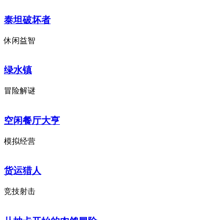
泰坦破坏者
休闲益智
绿水镇
冒险解谜
空闲餐厅大亨
模拟经营
货运猎人
竞技射击