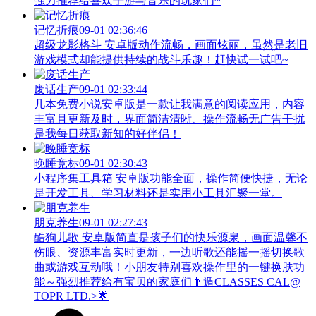
强力推荐给喜欢手游与音乐的玩家们~
记忆折痕
09-01 02:36:46
超级龙影格斗 安卓版动作流畅，画面炫丽，虽然是老旧
游戏模式却能提供持续的战斗乐趣！赶快试一试吧~
废话生产
09-01 02:33:44
几本免费小说安卓版是一款让我满意的阅读应用，内容
丰富且更新及时，界面简洁清晰、操作流畅无广告干扰
是我每日获取新知的好伴侣！
晚睡竞标
09-01 02:30:43
小程序集工具箱 安卓版功能全面，操作简便快捷，无论
是开发工具、学习材料还是实用小工具汇聚一堂。
朋克养生
09-01 02:27:43
酷狗儿歌 安卓版简直是孩子们的快乐源泉，画面温馨不
伤眼、资源丰富实时更新，一边听歌还能摇一摇切换歌
曲或游戏互动哦！小朋友特别喜欢操作里的一键换肤功
能～强烈推荐给有宝贝的家庭们👨‍遁️CLASSES CAL@
TOPR LTD.>🌟