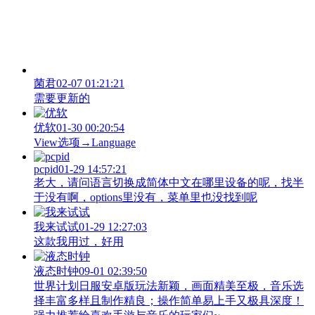
菌君
02-07 01:21:21
需要更新的
优软
01-30 00:20:54
View‌选项→Language
pcpid
01-29 14:57:21
老大，请问语言切换成简体中文在哪里设备的呢，找半
于没有啊，options里没有，菜单里也没找到呢
我来试试
01-29 12:27:03
这款我用过，好用
液态时钟
09-01 02:39:50
世界计划日服安卓版玩法新颖，画面精美至极，音乐选
择丰富多样且制作精良；操作简单易上手又极具深度！