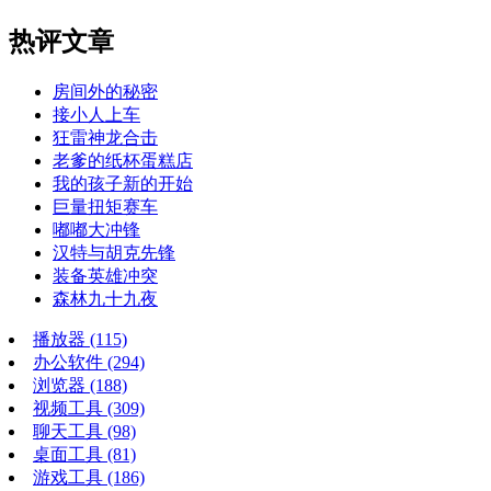
热评文章
房间外的秘密
接小人上车
狂雷神龙合击
老爹的纸杯蛋糕店
我的孩子新的开始
巨量扭矩赛车
嘟嘟大冲锋
汉特与胡克先锋
装备英雄冲突
森林九十九夜
播放器
(115)
办公软件
(294)
浏览器
(188)
视频工具
(309)
聊天工具
(98)
桌面工具
(81)
游戏工具
(186)